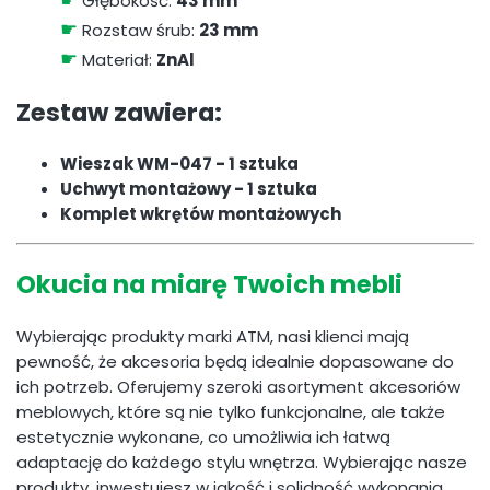
Głębokość:
43 mm
☛
Rozstaw śrub:
23 mm
☛
Materiał:
ZnAl
Zestaw zawiera:
Wieszak WM-047 - 1 sztuka
Uchwyt montażowy - 1 sztuka
Komplet wkrętów montażowych
Okucia na miarę Twoich mebli
Wybierając produkty marki ATM, nasi klienci mają
pewność, że akcesoria będą idealnie dopasowane do
ich potrzeb. Oferujemy szeroki asortyment akcesoriów
meblowych, które są nie tylko funkcjonalne, ale także
estetycznie wykonane, co umożliwia ich łatwą
adaptację do każdego stylu wnętrza. Wybierając nasze
produkty, inwestujesz w jakość i solidność wykonania.