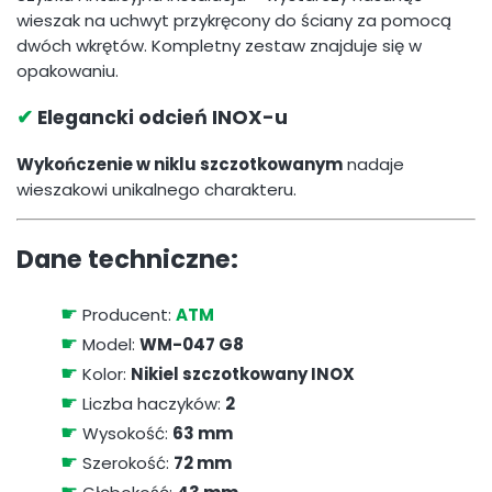
wieszak na uchwyt przykręcony do ściany za pomocą
dwóch wkrętów. Kompletny zestaw znajduje się w
opakowaniu.
✔
Elegancki odcień INOX-u
Wykończenie w niklu szczotkowanym
nadaje
wieszakowi unikalnego charakteru.
Dane techniczne:
☛
Producent:
ATM
☛
Model:
WM-047 G8
☛
Kolor:
Nikiel szczotkowany INOX
☛
Liczba haczyków:
2
☛
Wysokość:
63 mm
☛
Szerokość:
72 mm
☛