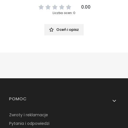
0.00
Liczba ocen: 0
Oceń i opisz
Linki w stopce
POMOC
Zwroty i reklamacje
Pytania i odpowiedzi