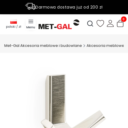
Darmowa dostawa już od 200 zł
Rabaty do 50% na wybrane produky
Produ
Otwórz wyszukiwark
polski / zł
Menu
Met-Gal Akcesoria meblowe i budowlane
Akcesoria meblowe