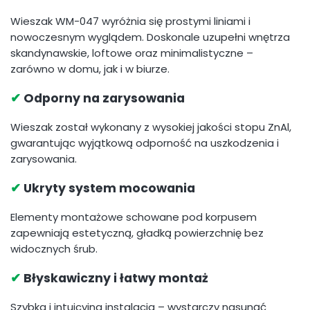
Wieszak WM-047 wyróżnia się prostymi liniami i
nowoczesnym wyglądem. Doskonale uzupełni wnętrza
skandynawskie, loftowe oraz minimalistyczne –
zarówno w domu, jak i w biurze.
✔
Odporny na zarysowania
Wieszak został wykonany z wysokiej jakości stopu ZnAl,
gwarantując wyjątkową odporność na uszkodzenia i
zarysowania.
✔
Ukryty system mocowania
Elementy montażowe schowane pod korpusem
zapewniają estetyczną, gładką powierzchnię bez
widocznych śrub.
✔
Błyskawiczny i łatwy montaż
Szybka i intuicyjna instalacja – wystarczy nasunąć