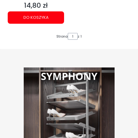
14,80 zł
Cena
DO KOSZYKA
Strona
z 1