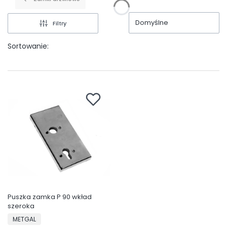
Domyślne
Filtry
Sortowanie:
Puszka zamka P 90 wkład
szeroka
PRODUCENT
METGAL