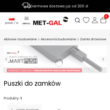
Darmowa dostawa już od 200 zł
Rabaty do 50% na wybrane produky
Produ
Otwórz wyszukiwark
polski / zł
Menu
a meblowe i budowlane
Akcesoria budowlane
Zamki drzwiowe
Puszki do zamków
Produkty:
1
Zamki drzwiowe