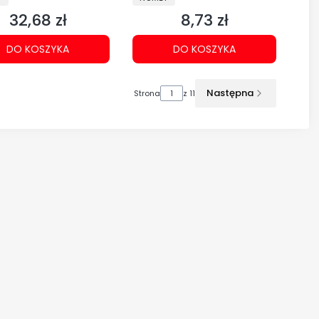
32,68 zł
8,73 zł
Cena
Cena
DO KOSZYKA
DO KOSZYKA
Następna
Strona
z 11