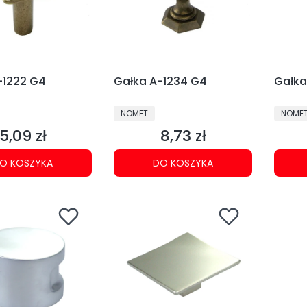
-1222 G4
Gałka A-1234 G4
Gałka
NT
PRODUCENT
PRODU
NOMET
NOME
5,09 zł
8,73 zł
Cena
Cena
O KOSZYKA
DO KOSZYKA