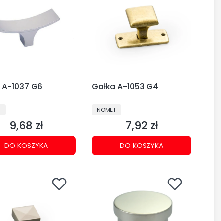
 A-1037 G6
Gałka A-1053 G4
CENT
PRODUCENT
T
NOMET
9,68 zł
7,92 zł
Cena
Cena
DO KOSZYKA
DO KOSZYKA