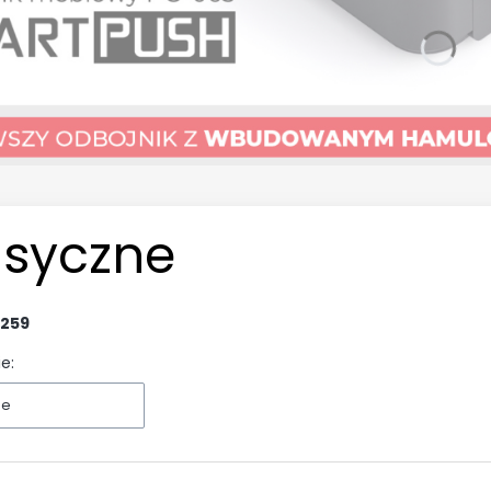
asyczne
259
e:
ne