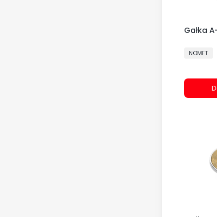
Gałka A
PRODUCE
NOMET
D