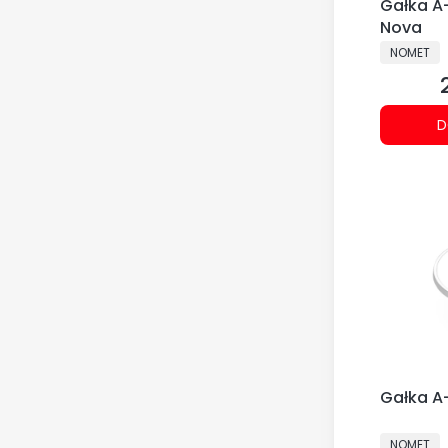
Gałka A
Nova
PRODUCE
NOMET
D
Gałka A
PRODUCE
NOMET