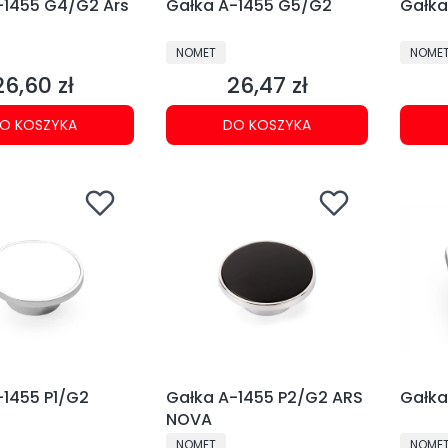
-1455 G4/G2 Ars
Gałka A-1455 G5/G2
Gałka
NT
PRODUCENT
PRODU
NOMET
NOME
26,60 zł
26,47 zł
Cena
Cena
O KOSZYKA
DO KOSZYKA
-1455 P1/G2
Gałka A-1455 P2/G2 ARS
Gałka
NOVA
NT
PRODUCENT
PRODU
NOMET
NOME