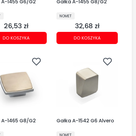
 A-1455 G6/G2
Gałka A-1455 G8/G2
CENT
PRODUCENT
T
NOMET
26,53 zł
32,68 zł
Cena
Cena
DO KOSZYKA
DO KOSZYKA
 A-1465 G8/G2
Gałka A-1542 G6 Alvero
CENT
PRODUCENT
T
NOMET