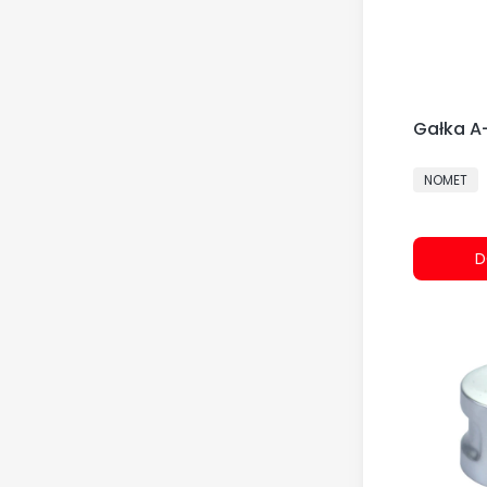
Gałka A
PRODUCE
NOMET
D