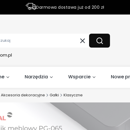
Darmowa dostawa już od 200 zł
Rabaty do 50% na wybrane produky
Wyczyść
Szukaj
om.pl
ne
Narzędzia
Wsparcie
Nowe p
Akcesoria dekoracyjne
Gałki
Klasyczne