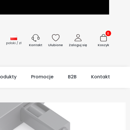
Produkty w kos
polski / zł
Ulubione
Zaloguj się
Koszyk
Kontakt
rodukty
Promocje
B2B
Kontakt