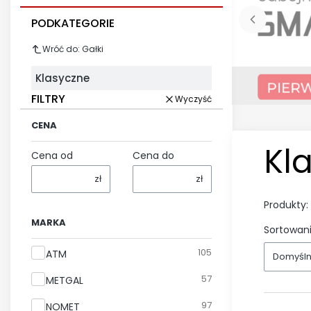
PODKATEGORIE
Wróć do: Gałki
Klasyczne
FILTRY
Wyczyść
CENA
Kl
Cena od
Cena do
zł
zł
Produkty:
MARKA
Sortowani
Marka
105
ATM
Domyśl
57
METGAL
97
NOMET