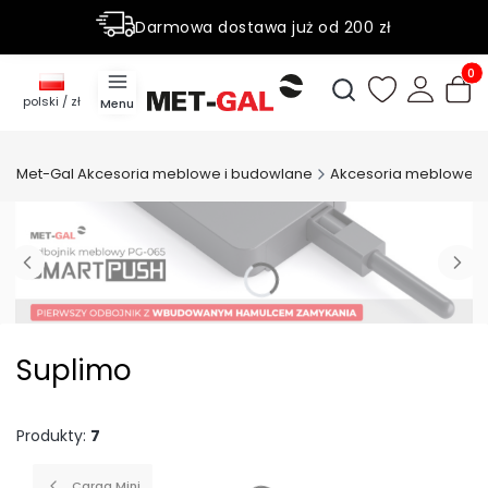
Darmowa dostawa już od 200 zł
Rabaty do 50% na wybrane produky
Produ
Otwórz wyszukiwark
polski / zł
Menu
Met-Gal Akcesoria meblowe i budowlane
Akcesoria meblowe
Suplimo
Produkty:
7
Carga Mini