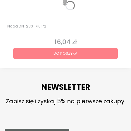
Noga DN-230-710 P2
16,04 zł
Cena
DO KOSZYKA
NEWSLETTER
Zapisz się i zyskaj 5% na pierwsze zakupy.