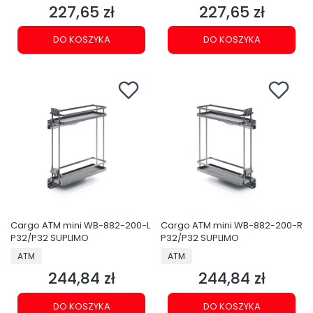
227,65 zł
227,65 zł
Cena
Cena
DO KOSZYKA
DO KOSZYKA
Cargo ATM mini WB-882-200-L
Cargo ATM mini WB-882-200-R
P32/P32 SUPLIMO
P32/P32 SUPLIMO
PRODUCENT
PRODUCENT
ATM
ATM
244,84 zł
244,84 zł
Cena
Cena
DO KOSZYKA
DO KOSZYKA