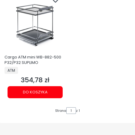
Cargo ATM mini WB-882-500
P32/P32 SUPLIMO
PRODUCENT
ATM
354,78 zł
Cena
DO KOSZYKA
Strona
z 1