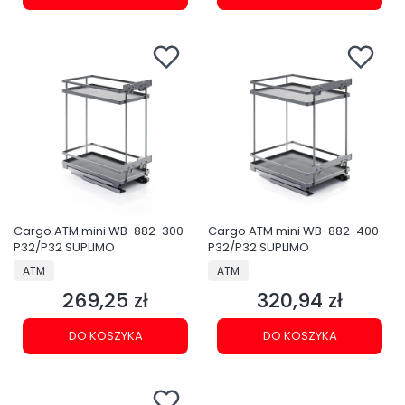
Cargo ATM mini WB-882-300
Cargo ATM mini WB-882-400
P32/P32 SUPLIMO
P32/P32 SUPLIMO
PRODUCENT
PRODUCENT
ATM
ATM
269,25 zł
320,94 zł
Cena
Cena
DO KOSZYKA
DO KOSZYKA