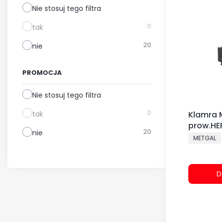
Nie stosuj tego filtra
0
tak
20
nie
PROMOCJA
Nie stosuj tego filtra
0
tak
Klamra 
prow.HE
20
nie
25mm (
PRODUCE
METGAL
D