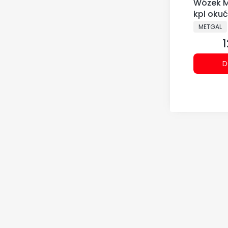
Wózek M
kpl okuć
PRODUCE
METGAL
1
C
D