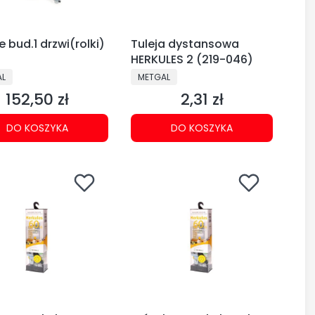
 bud.1 drzwi(rolki)
Tuleja dystansowa
HERKULES 2 (219-046)
CENT
PRODUCENT
AL
METGAL
152,50 zł
2,31 zł
Cena
Cena
DO KOSZYKA
DO KOSZYKA