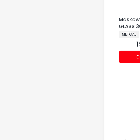
Maskown
GLASS 3
anod (2
PRODUCE
METGAL
1
C
D