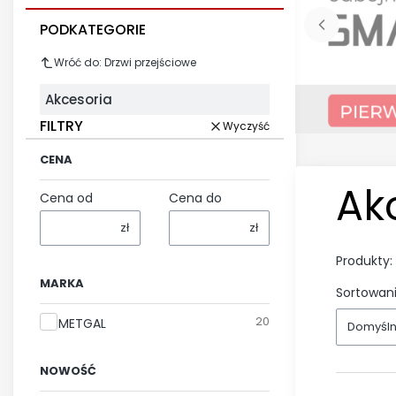
PODKATEGORIE
Wróć do: Drzwi przejściowe
Akcesoria
FILTRY
Wyczyść
CENA
Ak
Cena od
Cena do
zł
zł
Produkty:
MARKA
Sortowani
Marka
20
METGAL
Domyśl
NOWOŚĆ