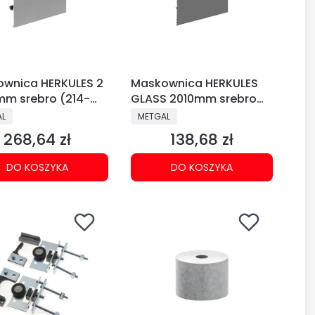
wnica HERKULES 2
Maskownica HERKULES
m srebro (214-
GLASS 2010mm srebro
(214-605)
CENT
PRODUCENT
AL
METGAL
268,64 zł
138,68 zł
Cena
Cena
DO KOSZYKA
DO KOSZYKA