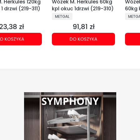
. Herkules 120kg
Wózek M. Herkules 60kg
Wózek
 1 drzwi (219-311)
kpl okuc 1drzwi (219-310)
60kg 
(219-
NT
PRODUCENT
PRODU
METGAL
METG
23,38 zł
91,81 zł
ena
Cena
O KOSZYKA
DO KOSZYKA