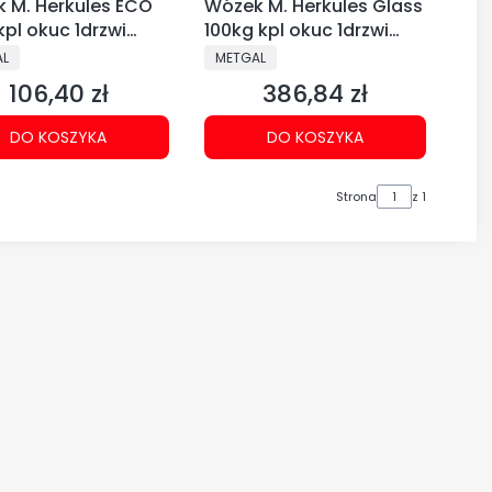
 M. Herkules ECO
Wózek M. Herkules Glass
kpl okuc 1drzwi
100kg kpl okuc 1drzwi
306)
(219-313)
CENT
PRODUCENT
AL
METGAL
106,40 zł
386,84 zł
Cena
Cena
DO KOSZYKA
DO KOSZYKA
Strona
z 1