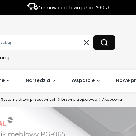
Darmowa dostawa już od 200 zł
Rabaty do 50% na wybrane produky
Wyczyść
Szukaj
om.pl
ne
Narzędzia
Wsparcie
Nowe p
Systemy drzwi przesuwnych
Drzwi przejściowe
Akcesoria