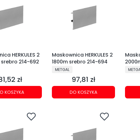
ica HERKULES 2
Maskownica HERKULES 2
Masko
srebro 214-692
1800m srebro 214-694
2000m
NT
PRODUCENT
PRODU
METGAL
METG
81,52 zł
97,81 zł
Cena
Cena
O KOSZYKA
DO KOSZYKA