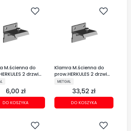
a M.ścienna do
Klamra M.ścienna do
HERKULES 2 drzwi
prow.HERKULES 2 drzwi
 (219-043)
45mm (kpl-5szt) 219-
CENT
PRODUCENT
AL
METGAL
042
6,00 zł
33,52 zł
Cena
Cena
DO KOSZYKA
DO KOSZYKA