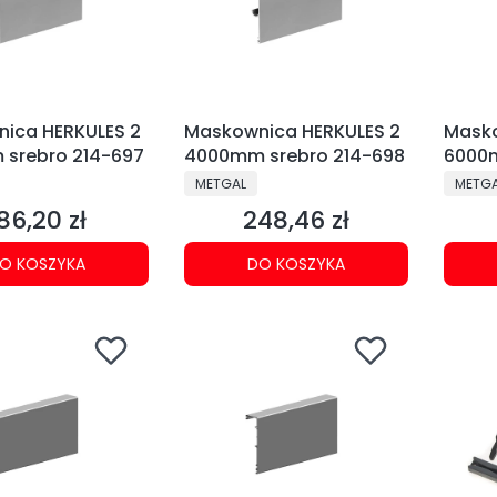
ica HERKULES 2
Maskownica HERKULES 2
Masko
srebro 214-697
4000mm srebro 214-698
6000m
700)
NT
PRODUCENT
PRODU
METGAL
METG
86,20 zł
248,46 zł
ena
Cena
O KOSZYKA
DO KOSZYKA