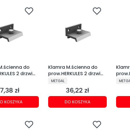
M.ścienna do
Klamra M.ścienna do
Klamr
RKULES 2 drzwi
prow.HERKULES 2 drzwi
prow.
219-047)
25mm (kpl-5szt) 219-
45mm
NT
PRODUCENT
PRODU
METGAL
METG
045
7,38 zł
36,22 zł
Cena
Cena
O KOSZYKA
DO KOSZYKA