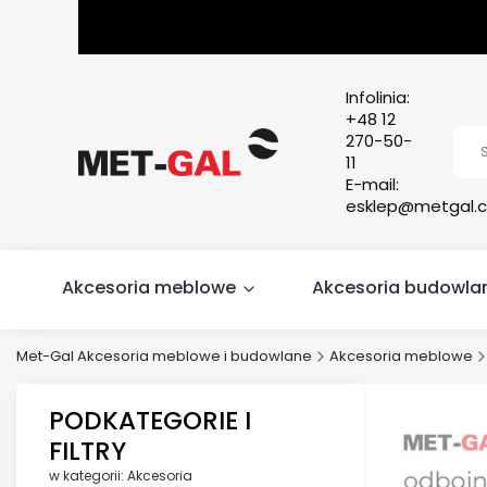
Infolinia:
+48 12
270-50-
11
E-mail:
esklep@metgal.c
Akcesoria meblowe
Akcesoria budowla
Met-Gal Akcesoria meblowe i budowlane
Akcesoria meblowe
PODKATEGORIE I
FILTRY
w kategorii: Akcesoria