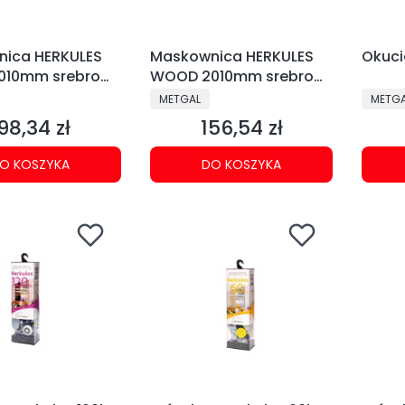
ica HERKULES
Maskownica HERKULES
Okucie
010mm srebro
WOOD 2010mm srebro
14-608)
(214-615)
NT
PRODUCENT
PRODU
METGAL
METG
98,34 zł
156,54 zł
ena
Cena
O KOSZYKA
DO KOSZYKA