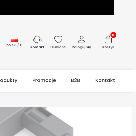
Produkty w kos
polski / zł
Ulubione
Zaloguj się
Koszyk
Kontakt
rodukty
Promocje
B2B
Kontakt