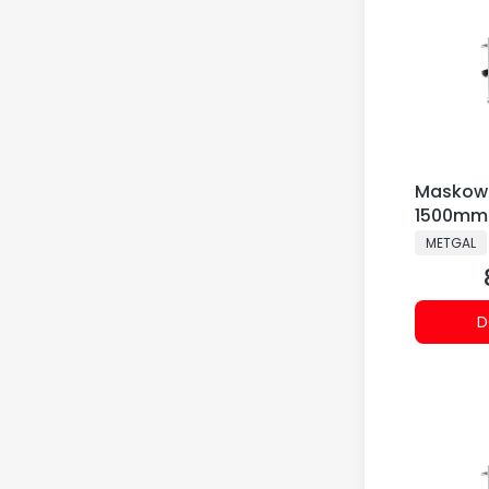
Maskown
1500mm 
PRODUCE
METGAL
D