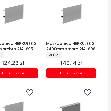
wnica HERKULES 2
Maskownica HERKULES 2
 srebro 214-695
2400mm srebro 214-696
CENT
PRODUCENT
AL
METGAL
124,23 zł
149,14 zł
Cena
Cena
DO KOSZYKA
DO KOSZYKA