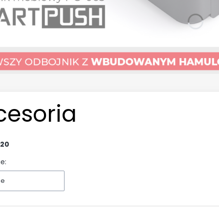
cesoria
20
e:
ne