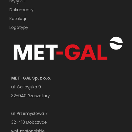
Bryły 3D
Dokumenty
Katalogi
Logotypy
MET-GAL Sp. z o.o.
ul. Galicyjska 9
32-040 Rzeszotary
ul. Przemysłowa 7
32-410 Dobczyce
woj. małopolskie