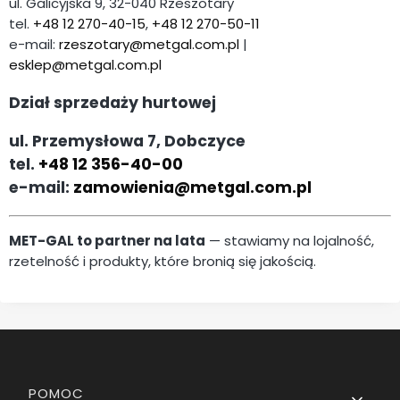
ul. Galicyjska 9, 32-040 Rzeszotary
tel.
+48 12 270-40-15
,
+48 12 270-50-11
e-mail:
rzeszotary@metgal.com.pl
|
esklep@metgal.com.pl
Dział sprzedaży hurtowej
ul. Przemysłowa 7, Dobczyce
tel.
+48 12 356-40-00
e-mail:
zamowienia@metgal.com.pl
MET-GAL to partner na lata
— stawiamy na lojalność,
rzetelność i produkty, które bronią się jakością.
Linki w stopce
POMOC