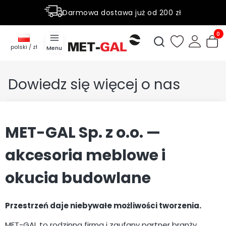
Darmowa dostawa już od 200 zł
Rabaty do 50% na wybrane produky
Produ
Otwórz wyszukiwark
polski / zł
Menu
Dowiedz się więcej o nas
MET-GAL Sp. z o.o. —
akcesoria meblowe i
okucia budowlane
Przestrzeń daje niebywałe możliwości tworzenia.
MET-GAL to rodzinna firma i zaufany partner branży