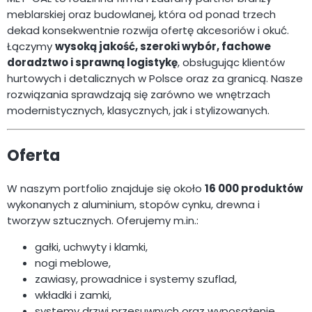
meblarskiej oraz budowlanej, która od ponad trzech
dekad konsekwentnie rozwija ofertę akcesoriów i okuć.
Łączymy
wysoką jakość, szeroki wybór, fachowe
doradztwo i sprawną logistykę
, obsługując klientów
hurtowych i detalicznych w Polsce oraz za granicą. Nasze
rozwiązania sprawdzają się zarówno we wnętrzach
modernistycznych, klasycznych, jak i stylizowanych.
Oferta
W naszym portfolio znajduje się około
16 000 produktów
wykonanych z aluminium, stopów cynku, drewna i
tworzyw sztucznych. Oferujemy m.in.:
gałki, uchwyty i klamki,
nogi meblowe,
zawiasy, prowadnice i systemy szuflad,
wkładki i zamki,
systemy drzwi przesuwnych oraz wyposażenie