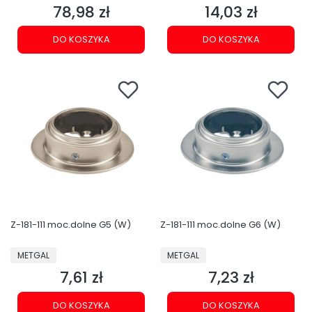
78,98 zł
14,03 zł
Cena
Cena
DO KOSZYKA
DO KOSZYKA
Z-181-111 moc.dolne G5 (W)
Z-181-111 moc.dolne G6 (W)
PRODUCENT
PRODUCENT
METGAL
METGAL
7,61 zł
7,23 zł
Cena
Cena
DO KOSZYKA
DO KOSZYKA