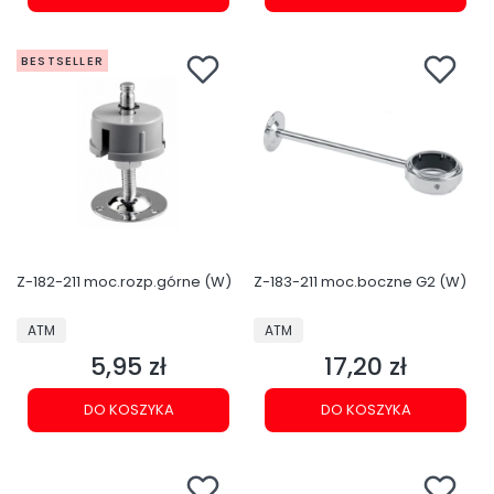
BESTSELLER
Z-182-211 moc.rozp.górne (W)
Z-183-211 moc.boczne G2 (W)
PRODUCENT
PRODUCENT
ATM
ATM
5,95 zł
17,20 zł
Cena
Cena
DO KOSZYKA
DO KOSZYKA