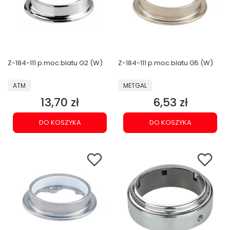
Z-184-111 p.moc.blatu G2 (W)
Z-184-111 p.moc.blatu G5 (W)
PRODUCENT
PRODUCENT
ATM
METGAL
13,70 zł
6,53 zł
Cena
Cena
DO KOSZYKA
DO KOSZYKA