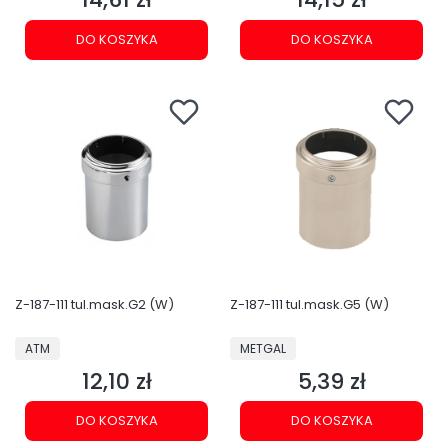
DO KOSZYKA
DO KOSZYKA
Z-187-111 tul.mask.G2 (W)
Z-187-111 tul.mask.G5 (W)
PRODUCENT
PRODUCENT
ATM
METGAL
12,10 zł
5,39 zł
Cena
Cena
DO KOSZYKA
DO KOSZYKA