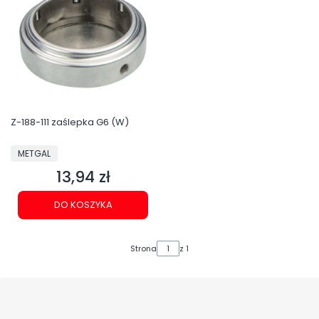
Z-188-111 zaślepka G6 (W)
PRODUCENT
METGAL
13,94 zł
Cena
DO KOSZYKA
Strona
z 1