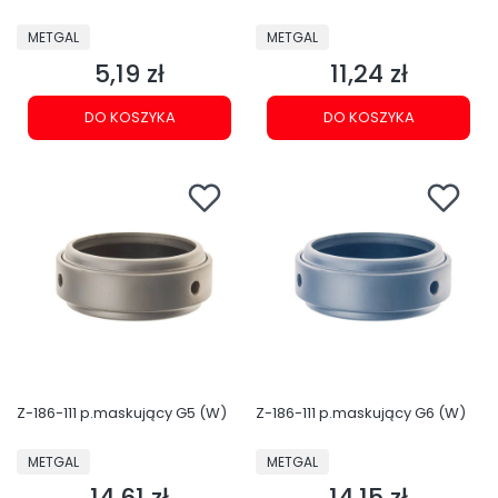
PRODUCENT
PRODUCENT
METGAL
METGAL
5,19 zł
11,24 zł
Cena
Cena
DO KOSZYKA
DO KOSZYKA
Z-186-111 p.maskujący G5 (W)
Z-186-111 p.maskujący G6 (W)
PRODUCENT
PRODUCENT
METGAL
METGAL
14,61 zł
14,15 zł
Cena
Cena