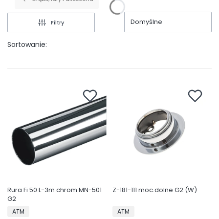
Domyślne
Filtry
Sortowanie:
Rura Fi 50 L-3m chrom MN-501
Z-181-111 moc.dolne G2 (W)
G2
PRODUCENT
PRODUCENT
ATM
ATM