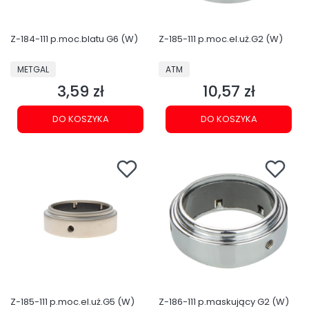
Z-184-111 p.moc.blatu G6 (W)
Z-185-111 p.moc.el.uż.G2 (W)
PRODUCENT
PRODUCENT
METGAL
ATM
3,59 zł
10,57 zł
Cena
Cena
DO KOSZYKA
DO KOSZYKA
Z-185-111 p.moc.el.uż.G5 (W)
Z-186-111 p.maskujący G2 (W)