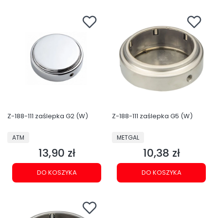
Z-188-111 zaślepka G2 (W)
Z-188-111 zaślepka G5 (W)
PRODUCENT
PRODUCENT
ATM
METGAL
13,90 zł
10,38 zł
Cena
Cena
DO KOSZYKA
DO KOSZYKA