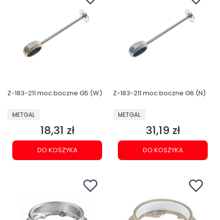
Z-183-211 moc.boczne G5 (W)
Z-183-211 moc.boczne G6 (N)
PRODUCENT
PRODUCENT
METGAL
METGAL
18,31 zł
31,19 zł
Cena
Cena
DO KOSZYKA
DO KOSZYKA