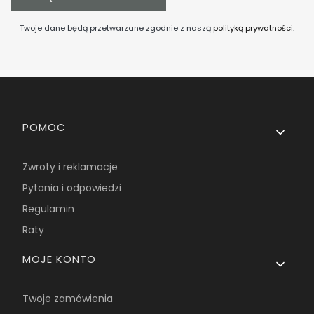
Twoje dane będą przetwarzane zgodnie z naszą
polityką prywatności
.
Linki w stopce
POMOC
Zwroty i reklamacje
Pytania i odpowiedzi
Regulamin
Raty
MOJE KONTO
Twoje zamówienia