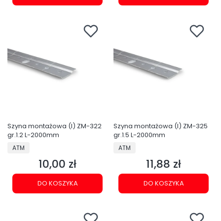
Szyna montażowa (I) ZM-322
Szyna montażowa (I) ZM-325
gr.1.2 L-2000mm
gr.1.5 L-2000mm
PRODUCENT
PRODUCENT
ATM
ATM
10,00 zł
11,88 zł
Cena
Cena
DO KOSZYKA
DO KOSZYKA