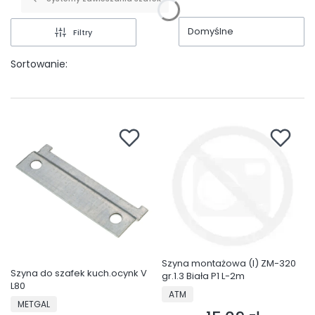
Domyślne
Filtry
Sortowanie:
Szyna montażowa (I) ZM-320
Szyna do szafek kuch.ocynk V
gr.1.3 Biała P1 L-2m
L80
PRODUCENT
ATM
PRODUCENT
METGAL