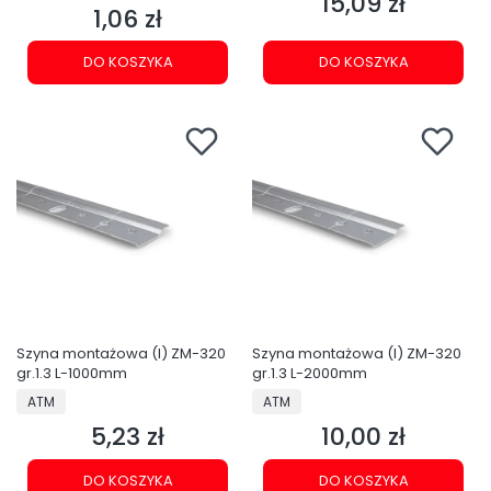
15,09 zł
Cena
1,06 zł
Cena
DO KOSZYKA
DO KOSZYKA
Szyna montażowa (I) ZM-320
Szyna montażowa (I) ZM-320
gr.1.3 L-1000mm
gr.1.3 L-2000mm
PRODUCENT
PRODUCENT
ATM
ATM
5,23 zł
10,00 zł
Cena
Cena
DO KOSZYKA
DO KOSZYKA