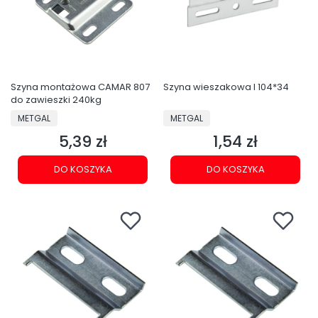
Szyna montażowa CAMAR 807
Szyna wieszakowa I 104*34
do zawieszki 240kg
PRODUCENT
PRODUCENT
METGAL
METGAL
5,39 zł
1,54 zł
Cena
Cena
DO KOSZYKA
DO KOSZYKA