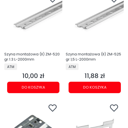
Szyna montażowa (II) ZM-520
Szyna montażowa (II) ZM-525
gr.1.3 L-2000mm
gr.1,5 L-2000mm
PRODUCENT
PRODUCENT
ATM
ATM
10,00 zł
11,88 zł
Cena
Cena
DO KOSZYKA
DO KOSZYKA