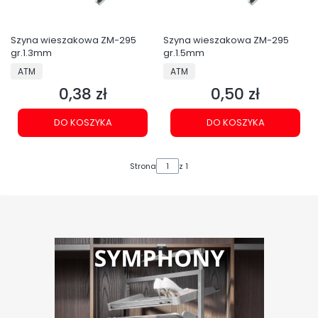
Szyna wieszakowa ZM-295
Szyna wieszakowa ZM-295
gr.1.3mm
gr.1.5mm
PRODUCENT
PRODUCENT
ATM
ATM
0,38 zł
0,50 zł
Cena
Cena
DO KOSZYKA
DO KOSZYKA
Strona
z 1