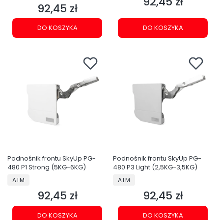
92,45 zł
Cena
92,45 zł
Cena
DO KOSZYKA
DO KOSZYKA
Podnośnik frontu SkyUp PG-
Podnośnik frontu SkyUp PG-
480 P1 Strong (5KG-6KG)
480 P3 Light (2,5KG-3,5KG)
PRODUCENT
PRODUCENT
ATM
ATM
92,45 zł
92,45 zł
Cena
Cena
DO KOSZYKA
DO KOSZYKA