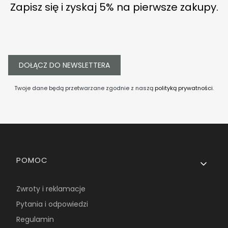
Zapisz się i zyskaj 5% na pierwsze zakupy.
DOŁĄCZ DO NEWSLETTERA
Twoje dane będą przetwarzane zgodnie z naszą
polityką prywatności
.
Linki w stopce
POMOC
Zwroty i reklamacje
Pytania i odpowiedzi
Regulamin