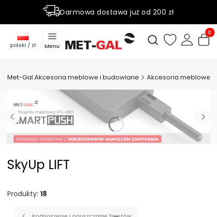
Darmowa dostawa już od 200 zł
Rabaty do 50% na wybrane produky
Produ
Otwórz wyszukiwark
polski / zł
Menu
Met-Gal Akcesoria meblowe i budowlane
Akcesoria meblowe
SkyUp LIFT
Produkty:
18
Podnoszenie i opuszczanie frontów