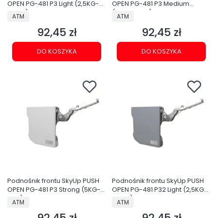
OPEN PG-481 P3 Light (2,5KG-
OPEN PG-481 P3 Medium
3,5KG)
(3,5KG-5KG)
PRODUCENT
PRODUCENT
ATM
ATM
92,45 zł
92,45 zł
Cena
Cena
DO KOSZYKA
DO KOSZYKA
Podnośnik frontu SkyUp PUSH
Podnośnik frontu SkyUp PUSH
OPEN PG-481 P3 Strong (5KG-
OPEN PG-481 P32 Light (2,5KG-
6KG)
3,5KG)
PRODUCENT
PRODUCENT
ATM
ATM
92,45 zł
92,45 zł
Cena
Cena