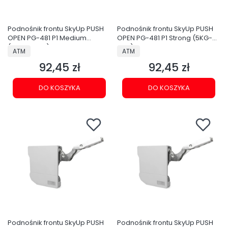
Podnośnik frontu SkyUp PUSH
Podnośnik frontu SkyUp PUSH
OPEN PG-481 P1 Medium
OPEN PG-481 P1 Strong (5KG-
(3,5KG-5KG)
6KG)
PRODUCENT
PRODUCENT
ATM
ATM
92,45 zł
92,45 zł
Cena
Cena
DO KOSZYKA
DO KOSZYKA
Podnośnik frontu SkyUp PUSH
Podnośnik frontu SkyUp PUSH