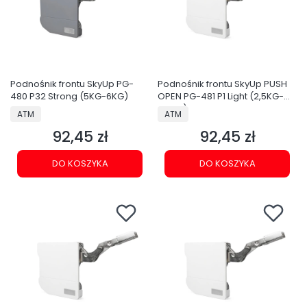
Podnośnik frontu SkyUp PG-
Podnośnik frontu SkyUp PUSH
480 P32 Strong (5KG-6KG)
OPEN PG-481 P1 Light (2,5KG-
3,5KG)
PRODUCENT
PRODUCENT
ATM
ATM
92,45 zł
92,45 zł
Cena
Cena
DO KOSZYKA
DO KOSZYKA