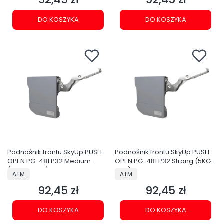
DO KOSZYKA
DO KOSZYKA
Podnośnik frontu SkyUp PUSH
Podnośnik frontu SkyUp PUSH
OPEN PG-481 P32 Medium
OPEN PG-481 P32 Strong (5KG-
(3,5KG-5KG)
6KG)
PRODUCENT
PRODUCENT
ATM
ATM
92,45 zł
92,45 zł
Cena
Cena
DO KOSZYKA
DO KOSZYKA