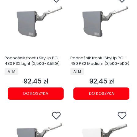
Podnośnik frontu SkyUp PG-
Podnośnik frontu SkyUp PG-
480 P32 Light (2,5KG-3,5KG)
480 P32 Medium (3,5KG-5KG)
PRODUCENT
PRODUCENT
ATM
ATM
92,45 zł
92,45 zł
Cena
Cena
DO KOSZYKA
DO KOSZYKA