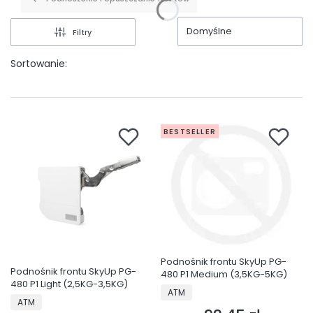
Domyślne
Filtry
Sortowanie:
BESTSELLER
Podnośnik frontu SkyUp PG-
Podnośnik frontu SkyUp PG-
480 P1 Medium (3,5KG-5KG)
480 P1 Light (2,5KG-3,5KG)
PRODUCENT
ATM
PRODUCENT
ATM