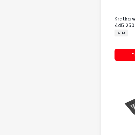
Kratka 
445 250
PRODUCE
ATM
D