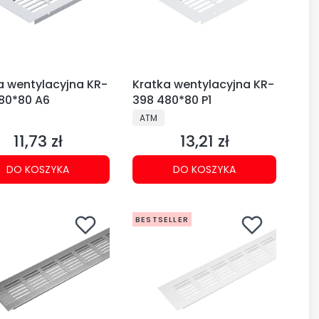
a wentylacyjna KR-
Kratka wentylacyjna KR-
80*80 A6
398 480*80 P1
CENT
PRODUCENT
ATM
11,73 zł
13,21 zł
Cena
Cena
DO KOSZYKA
DO KOSZYKA
BESTSELLER