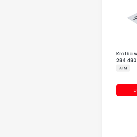
Kratka 
284 480
PRODUCE
ATM
D