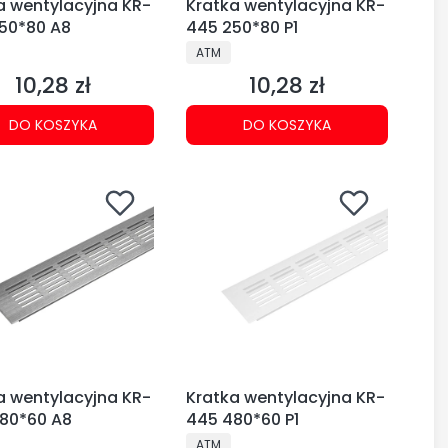
a wentylacyjna KR-
Kratka wentylacyjna KR-
50*80 A8
445 250*80 P1
CENT
PRODUCENT
ATM
10,28 zł
10,28 zł
Cena
Cena
DO KOSZYKA
DO KOSZYKA
a wentylacyjna KR-
Kratka wentylacyjna KR-
80*60 A8
445 480*60 P1
CENT
PRODUCENT
ATM