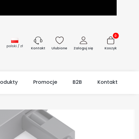
Produkty w kos
polski / zł
Ulubione
Zaloguj się
Koszyk
Kontakt
rodukty
Promocje
B2B
Kontakt