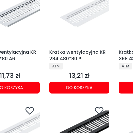
wentylacyjna KR-
Kratka wentylacyjna KR-
Kratk
*80 A6
284 480*80 P1
398 4
NT
PRODUCENT
PRODU
ATM
ATM
11,73 zł
13,21 zł
Cena
Cena
O KOSZYKA
DO KOSZYKA