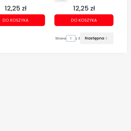
12,25 zł
12,25 zł
Cena
Cena
DO KOSZYKA
DO KOSZYKA
Następna
Strona
z 3