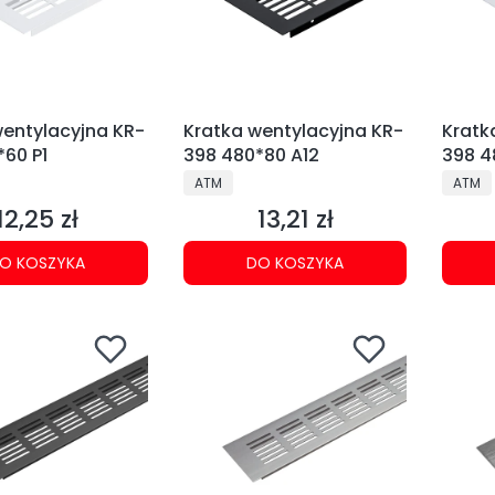
wentylacyjna KR-
Kratka wentylacyjna KR-
Kratk
*60 P1
398 480*80 A12
398 4
NT
PRODUCENT
PRODU
ATM
ATM
12,25 zł
13,21 zł
Cena
Cena
O KOSZYKA
DO KOSZYKA