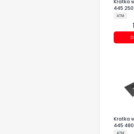
Kratka 
445 250
PRODUCE
ATM
D
Kratka 
445 480
PRODUCE
ATM