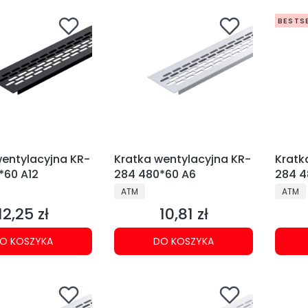
BESTS
wentylacyjna KR-
Kratka wentylacyjna KR-
Kratk
*60 A12
284 480*60 A6
284 4
NT
PRODUCENT
PRODU
ATM
ATM
12,25 zł
10,81 zł
Cena
Cena
O KOSZYKA
DO KOSZYKA