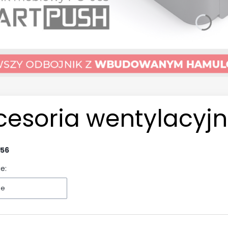
cesoria wentylacyj
56
e:
ne