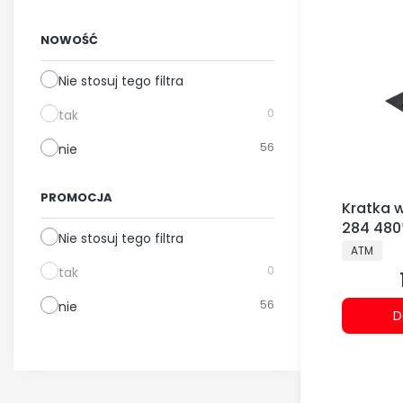
NOWOŚĆ
Nie stosuj tego filtra
0
tak
56
nie
PROMOCJA
Kratka 
284 480
Nie stosuj tego filtra
PRODUCE
ATM
0
tak
56
nie
D