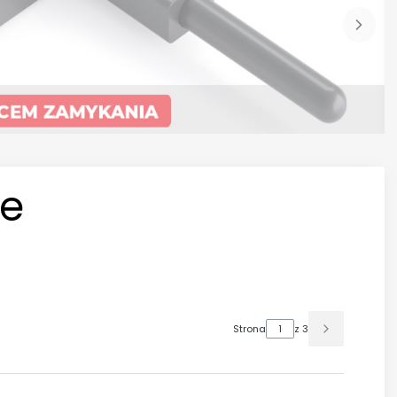
ne
Strona
z 3