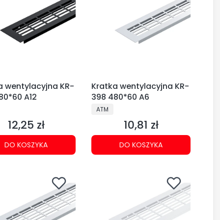
a wentylacyjna KR-
Kratka wentylacyjna KR-
80*60 A12
398 480*60 A6
CENT
PRODUCENT
ATM
12,25 zł
10,81 zł
Cena
Cena
DO KOSZYKA
DO KOSZYKA