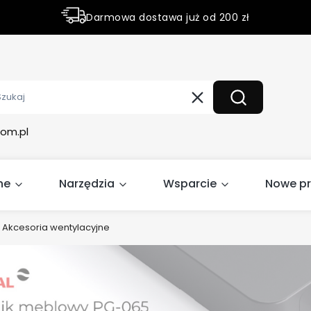
Darmowa dostawa już od 200 zł
Rabaty do 50% na wybrane produky
Wyczyść
Szukaj
om.pl
ne
Narzędzia
Wsparcie
Nowe p
Akcesoria wentylacyjne