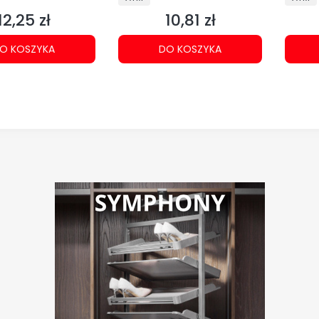
12,25 zł
10,81 zł
Cena
Cena
O KOSZYKA
DO KOSZYKA