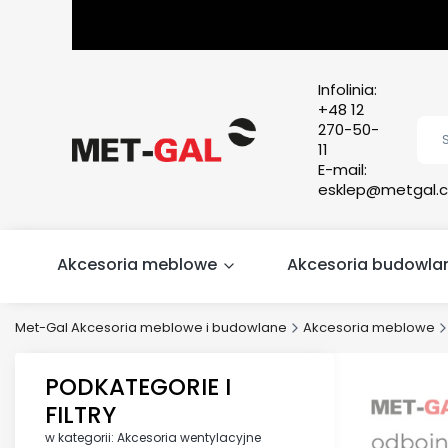
Infolinia:
+48 12
270-50-
11
E-mail:
esklep@metgal.c
Akcesoria meblowe
Akcesoria budowla
Met-Gal Akcesoria meblowe i budowlane
Akcesoria meblowe
PODKATEGORIE I
FILTRY
w kategorii: Akcesoria wentylacyjne