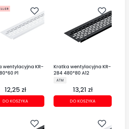
ELLER
a wentylacyjna KR-
Kratka wentylacyjna KR-
80*60 P1
284 480*80 A12
CENT
PRODUCENT
ATM
12,25 zł
13,21 zł
Cena
Cena
DO KOSZYKA
DO KOSZYKA