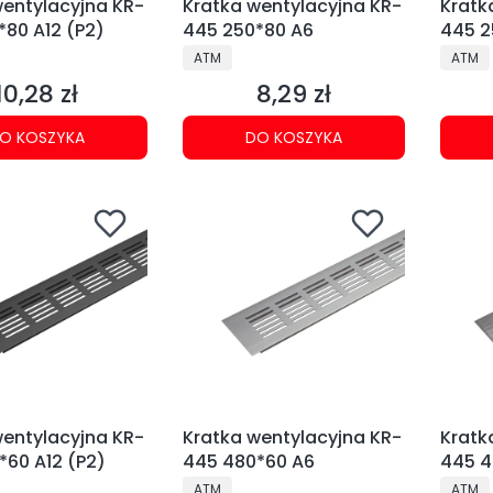
wentylacyjna KR-
Kratka wentylacyjna KR-
Kratk
*80 A12 (P2)
445 250*80 A6
445 2
NT
PRODUCENT
PRODU
ATM
ATM
10,28 zł
8,29 zł
Cena
Cena
O KOSZYKA
DO KOSZYKA
wentylacyjna KR-
Kratka wentylacyjna KR-
Kratk
*60 A12 (P2)
445 480*60 A6
445 4
NT
PRODUCENT
PRODU
ATM
ATM