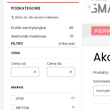
PODKATEGORIE
Wróć do: Akcesoria meblowe
Kratki wentylacyjne
46
Wietrzniki meblowe
10
FILTRY
Wyczyść
Ak
CENA
Cena od
Cena do
zł
zł
Produkty:
Sortowani
MARKA
Domyśl
Marka
46
ATM
10
METGAL