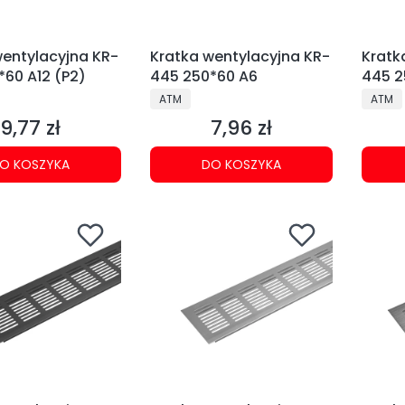
wentylacyjna KR-
Kratka wentylacyjna KR-
Kratk
*60 A12 (P2)
445 250*60 A6
445 2
NT
PRODUCENT
PRODU
ATM
ATM
9,77 zł
7,96 zł
Cena
Cena
O KOSZYKA
DO KOSZYKA