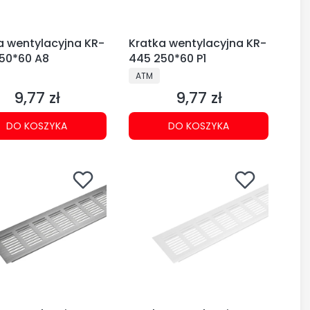
a wentylacyjna KR-
Kratka wentylacyjna KR-
50*60 A8
445 250*60 P1
CENT
PRODUCENT
ATM
9,77 zł
9,77 zł
Cena
Cena
DO KOSZYKA
DO KOSZYKA