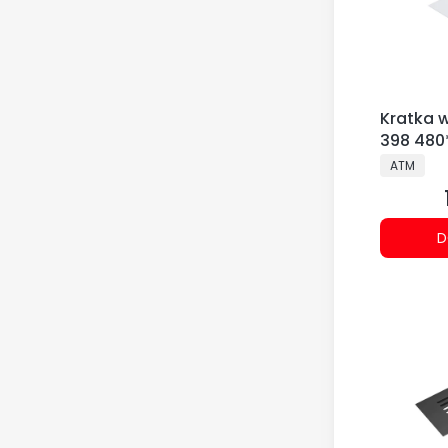
Kratka 
398 480
PRODUCE
ATM
D