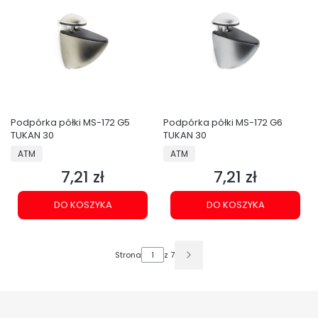
Podpórka półki MS-172 G5
Podpórka półki MS-172 G6
TUKAN 30
TUKAN 30
PRODUCENT
PRODUCENT
ATM
ATM
7,21 zł
7,21 zł
Cena
Cena
DO KOSZYKA
DO KOSZYKA
Strona
z 7