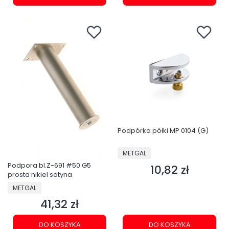
Podpórka półki MP 0104 (G)
PRODUCENT
METGAL
Podpora bl.Z-691 #50 G5
10,82 zł
Cena
prosta nikiel satyna
PRODUCENT
METGAL
41,32 zł
Cena
DO KOSZYKA
DO KOSZYKA