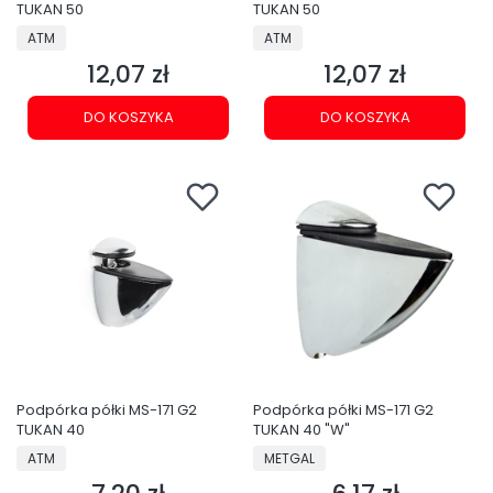
TUKAN 50
TUKAN 50
PRODUCENT
PRODUCENT
ATM
ATM
12,07 zł
12,07 zł
Cena
Cena
DO KOSZYKA
DO KOSZYKA
Podpórka półki MS-171 G2
Podpórka półki MS-171 G2
TUKAN 40
TUKAN 40 "W"
PRODUCENT
PRODUCENT
ATM
METGAL
Cena
Cena