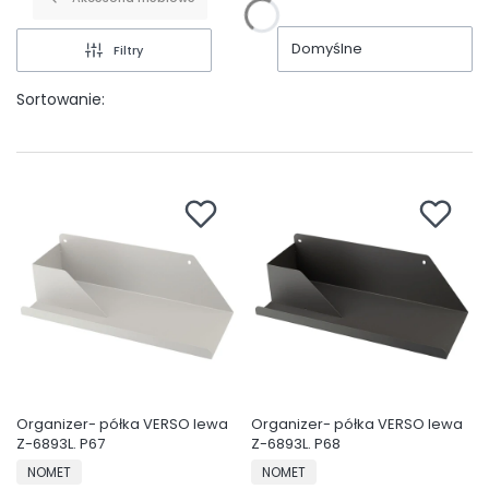
Domyślne
Filtry
Sortowanie:
Organizer- półka VERSO lewa
Organizer- półka VERSO lewa
Z-6893L. P67
Z-6893L. P68
PRODUCENT
PRODUCENT
NOMET
NOMET