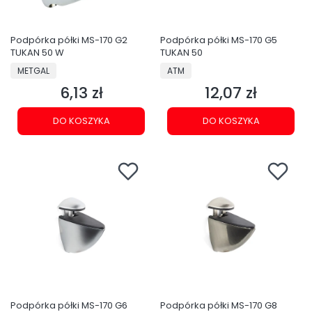
Podpórka półki MS-170 G2
Podpórka półki MS-170 G5
TUKAN 50 W
TUKAN 50
PRODUCENT
PRODUCENT
METGAL
ATM
6,13 zł
12,07 zł
Cena
Cena
DO KOSZYKA
DO KOSZYKA
Podpórka półki MS-170 G6
Podpórka półki MS-170 G8