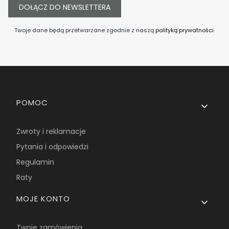
DOŁĄCZ DO NEWSLETTERA
Twoje dane będą przetwarzane zgodnie z naszą
polityką prywatności
.
Linki w stopce
POMOC
Zwroty i reklamacje
Pytania i odpowiedzi
Regulamin
Raty
MOJE KONTO
Twoje zamówienia