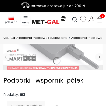
Darmowa dostawa już od 200 zł
Rabaty do 50% na wybrane produky
Produ
Otwórz wyszukiwark
polski / zł
Menu
Met-Gal Akcesoria meblowe i budowlane
Akcesoria meblowe
Podpórki i wsporniki półek
Produkty:
153
Akcesoria meblowe