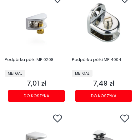
Podpórka półki MP 0208
Podpórka półki MP 4004
PRODUCENT
PRODUCENT
METGAL
METGAL
7,01 zł
7,49 zł
Cena
Cena
DO KOSZYKA
DO KOSZYKA