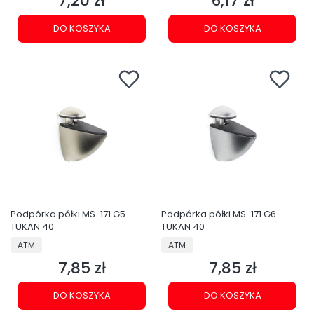
7,20 zł
6,17 zł
DO KOSZYKA
DO KOSZYKA
Podpórka półki MS-171 G5
Podpórka półki MS-171 G6
TUKAN 40
TUKAN 40
PRODUCENT
PRODUCENT
ATM
ATM
7,85 zł
7,85 zł
Cena
Cena
DO KOSZYKA
DO KOSZYKA