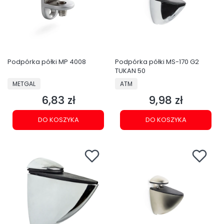
Podpórka półki MP 4008
Podpórka półki MS-170 G2
TUKAN 50
PRODUCENT
PRODUCENT
METGAL
ATM
6,83 zł
9,98 zł
Cena
Cena
DO KOSZYKA
DO KOSZYKA