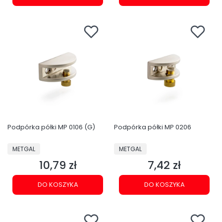
Podpórka półki MP 0106 (G)
Podpórka półki MP 0206
PRODUCENT
PRODUCENT
METGAL
METGAL
10,79 zł
7,42 zł
Cena
Cena
DO KOSZYKA
DO KOSZYKA