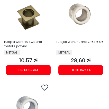
Tulejka went.40 kwadrat
Tulejka went.40znal Z-5316 G5
metaliz.patyna
PRODUCENT
PRODUCENT
METGAL
METGAL
10,57 zł
28,60 zł
Cena
Cena
DO KOSZYKA
DO KOSZYKA