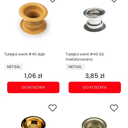
Tulejka went.#40 dąb
Tulejka went.#40 G2
metalizowana
PRODUCENT
PRODUCENT
METGAL
METGAL
1,06 zł
3,85 zł
Cena
Cena
DO KOSZYKA
DO KOSZYKA