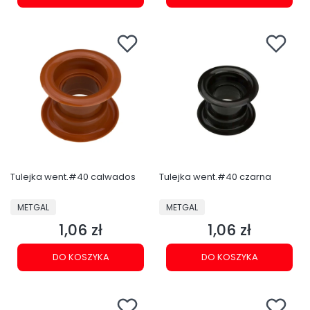
Tulejka went.#40 calwados
Tulejka went.#40 czarna
PRODUCENT
PRODUCENT
METGAL
METGAL
1,06 zł
1,06 zł
Cena
Cena
DO KOSZYKA
DO KOSZYKA