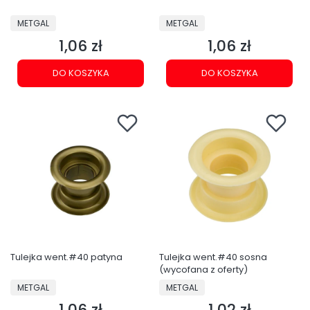
PRODUCENT
PRODUCENT
METGAL
METGAL
1,06 zł
1,06 zł
Cena
Cena
DO KOSZYKA
DO KOSZYKA
Tulejka went.#40 patyna
Tulejka went.#40 sosna
(wycofana z oferty)
PRODUCENT
PRODUCENT
METGAL
METGAL
1,06 zł
1,02 zł
Cena
Cena