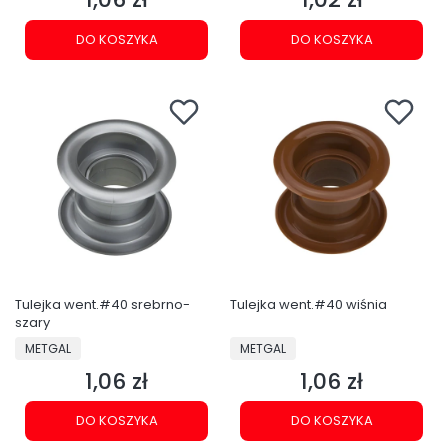
DO KOSZYKA
DO KOSZYKA
Tulejka went.#40 srebrno-
Tulejka went.#40 wiśnia
szary
PRODUCENT
PRODUCENT
METGAL
METGAL
1,06 zł
1,06 zł
Cena
Cena
DO KOSZYKA
DO KOSZYKA