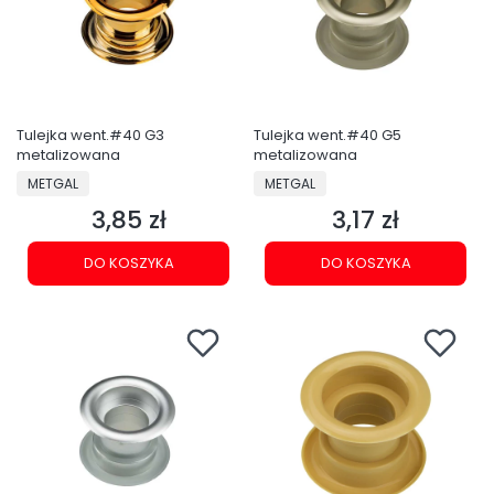
Tulejka went.#40 G3
Tulejka went.#40 G5
metalizowana
metalizowana
PRODUCENT
PRODUCENT
METGAL
METGAL
3,85 zł
3,17 zł
Cena
Cena
DO KOSZYKA
DO KOSZYKA