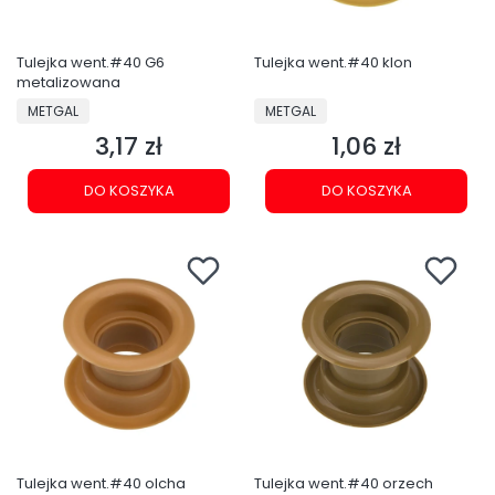
Tulejka went.#40 G6
Tulejka went.#40 klon
metalizowana
PRODUCENT
PRODUCENT
METGAL
METGAL
3,17 zł
1,06 zł
Cena
Cena
DO KOSZYKA
DO KOSZYKA
Tulejka went.#40 olcha
Tulejka went.#40 orzech