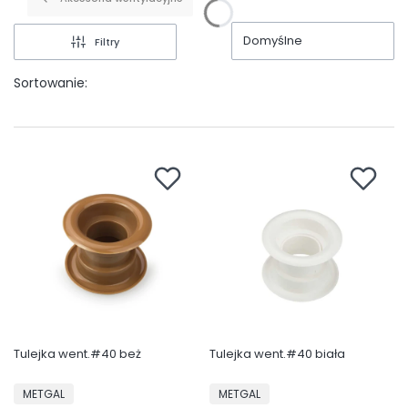
Domyślne
Filtry
Sortowanie:
Tulejka went.#40 beż
Tulejka went.#40 biała
PRODUCENT
PRODUCENT
METGAL
METGAL