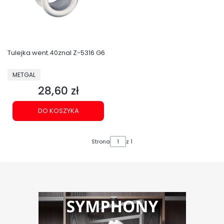
Tulejka went.40znal Z-5316 G6
PRODUCENT
METGAL
28,60 zł
Cena
DO KOSZYKA
Strona
z 1