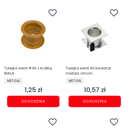
Tulejka went.#40 z kratką
Tulejka went.40 kwadrat
BIAŁA
metaliz.chrom
PRODUCENT
PRODUCENT
METGAL
METGAL
1,25 zł
10,57 zł
Cena
Cena
DO KOSZYKA
DO KOSZYKA