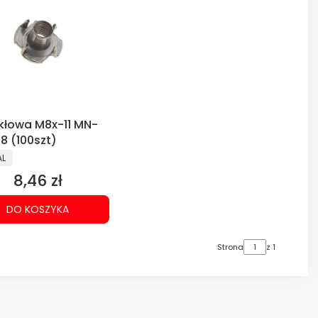
kłowa M8x-11 MN-
8 (100szt)
CENT
AL
8,46 zł
Cena
DO KOSZYKA
Strona
z 1