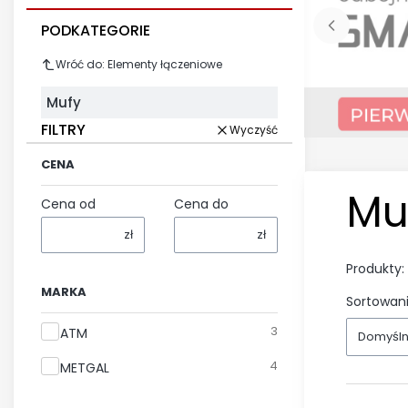
PODKATEGORIE
Wróć do: Elementy łączeniowe
Mufy
FILTRY
Wyczyść
CENA
Mu
Cena od
Cena do
zł
zł
Produkty:
MARKA
Sortowani
Marka
3
ATM
Domyśl
4
METGAL