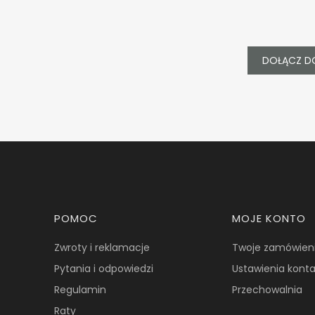
DOŁĄCZ D
Linki w stopce
POMOC
MOJE KONTO
Zwroty i reklamacje
Twoje zamówien
Pytania i odpowiedzi
Ustawienia kont
Regulamin
Przechowalnia
Raty