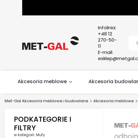
Infolinia:
+48 12
270-50-
11
E-mail:
esklep@metgal.c
Akcesoria meblowe
Akcesoria budowla
Met-Gal Akcesoria meblowe i budowlane
Akcesoria meblowe
PODKATEGORIE I
FILTRY
w kategorii: Mufy