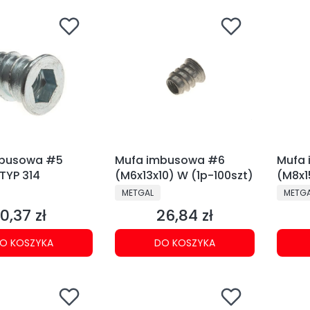
mbusowa #5
Mufa imbusowa #6
Mufa
TYP 314
(M6x13x10) W (1p-100szt)
(M8x1
NT
PRODUCENT
PRODU
METGAL
METG
0,37 zł
26,84 zł
Cena
Cena
O KOSZYKA
DO KOSZYKA