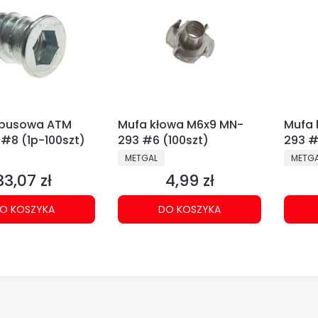
mbusowa ATM
Mufa kłowa M6x9 MN-
Mufa 
#8 (1p-100szt)
293 #6 (100szt)
293 #
NT
PRODUCENT
PRODU
METGAL
METG
33,07 zł
4,99 zł
Cena
Cena
O KOSZYKA
DO KOSZYKA