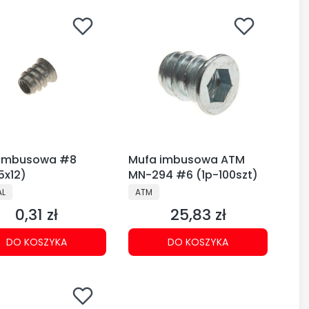
 imbusowa #8
Mufa imbusowa ATM
5x12)
MN-294 #6 (1p-100szt)
CENT
PRODUCENT
AL
ATM
0,31 zł
25,83 zł
Cena
Cena
DO KOSZYKA
DO KOSZYKA