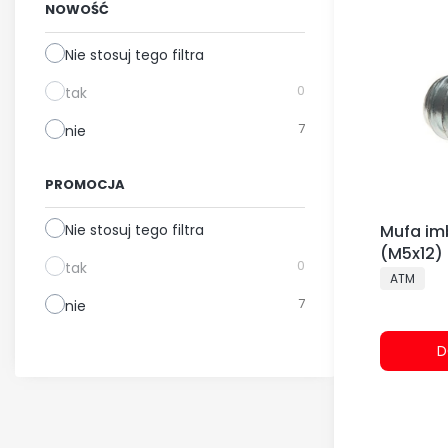
NOWOŚĆ
Nie stosuj tego filtra
0
tak
7
nie
PROMOCJA
Nie stosuj tego filtra
Mufa i
(M5x12) 
0
tak
PRODUCE
ATM
7
nie
D