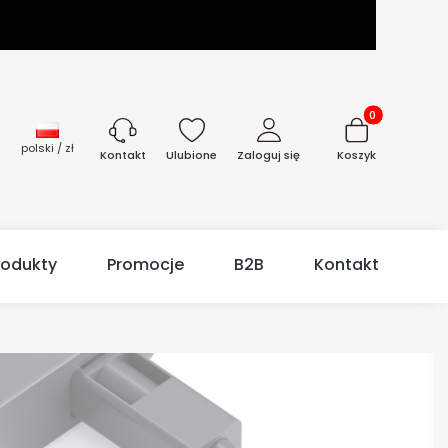
Produkty w kos
polski / zł
Ulubione
Zaloguj się
Koszyk
Kontakt
rodukty
Promocje
B2B
Kontakt