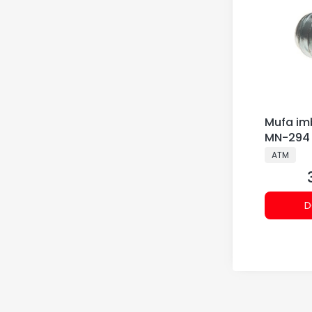
Mufa i
MN-294 
PRODUCE
ATM
D