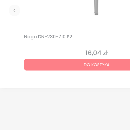
Noga DN-230-710 P2
16,04 zł
Cena
DO KOSZYKA