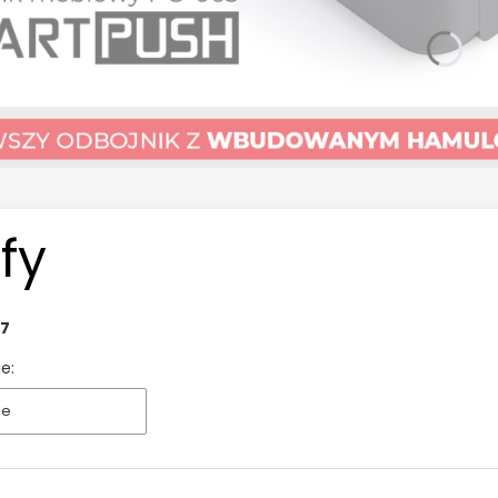
fy
7
e:
ne