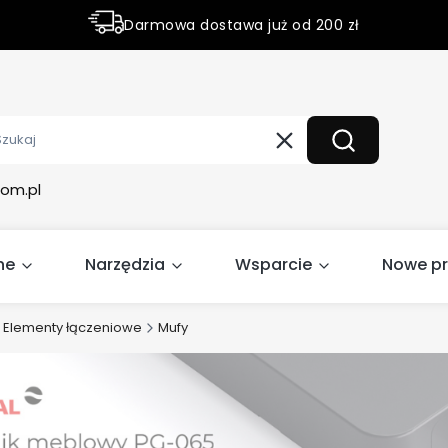
Darmowa dostawa już od 200 zł
Rabaty do 50% na wybrane produky
Wyczyść
Szukaj
om.pl
ne
Narzędzia
Wsparcie
Nowe p
Elementy łączeniowe
Mufy