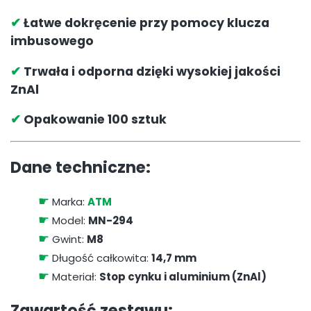
✔
Łatwe dokręcenie przy pomocy klucza
imbusowego
✔
Trwała i odporna dzięki wysokiej jakości
ZnAl
✔
Opakowanie 100 sztuk
Dane techniczne:
☛
Marka:
ATM
☛
Model:
MN-294
☛
Gwint:
M8
☛
Długość całkowita:
14,7 mm
☛
Materiał:
Stop cynku i aluminium (ZnAl)
Zawartość zestawu: