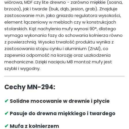
wiórowa, MDF czy lite drewno - zarówno miękkie (sosna,
brzoza), jak i twarde (buk, dąb, jesion, grab). Znajduje
zastosowanie m.in. jako gniazdo regulatora wysokości,
element łączeniowy w meblach czy w konstrukcjach
stolarskich. Kąt nachylenia mufy wynosi 90°, dlatego
wymaga wykonania fazy do schowania kołnierza równo
z powierzchnią. Wysoka trwałość produktu wynika z
zastosowania stopu cynku i aluminium (ZnAl), co
zapewnia odporność na korozję oraz uszkodzenia
mechaniczne. Dzięki nacięciu M8 montaż mufy jest
szybki i wygodny.
Cechy MN-294:
✔
Solidne mocowanie w drewnie i płycie
✔
Pasuje do drewna miękkiego i twardego
✔
Mufa z kołnierzem