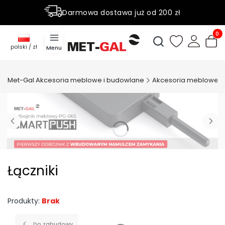
Darmowa dostawa już od 200 zł
Rabaty do 50% na wybrane produky
Produ
Otwórz wyszukiwark
polski / zł
Menu
Met-Gal Akcesoria meblowe i budowlane
Akcesoria meblowe
Łączniki
Produkty:
Brak
Do zabudowy