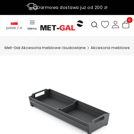
Darmowa dostawa już od 200 zł
Rabaty do 50% na wybrane produky
Produ
Otwórz wyszukiwark
polski / zł
Menu
Met-Gal Akcesoria meblowe i budowlane
Akcesoria meblowe