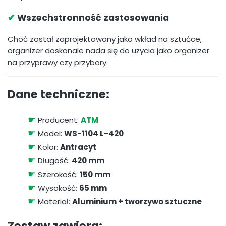
✔
Wszechstronność zastosowania
Choć został zaprojektowany jako wkład na sztućce,
organizer doskonale nada się do użycia jako organizer
na przyprawy czy przybory.
Dane techniczne:
☛
Producent:
ATM
☛
Model:
WS-1104 L-420
☛
Kolor:
Antracyt
☛
Długość:
420 mm
☛
Szerokość:
150 mm
☛
Wysokość:
65 mm
☛
Materiał:
Aluminium + tworzywo sztuczne
Zestaw zawiera: