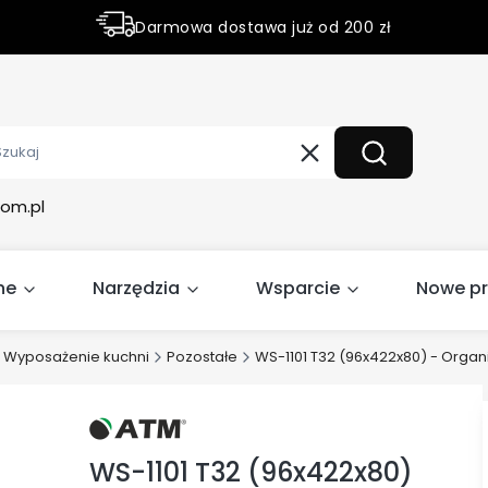
Darmowa dostawa już od 200 zł
Rabaty do 50% na wybrane produky
Wyczyść
Szukaj
om.pl
ne
Narzędzia
Wsparcie
Nowe p
Wyposażenie kuchni
Pozostałe
WS-1101 T32 (96x422x80) - Organi
WS-1101 T32 (96x422x80)