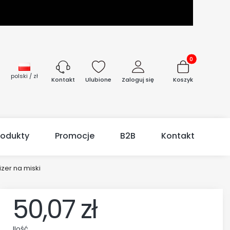
Produkty w kos
polski / zł
Ulubione
Zaloguj się
Koszyk
Kontakt
rodukty
Promocje
B2B
Kontakt
zer na miski
50,07 zł
Ilość