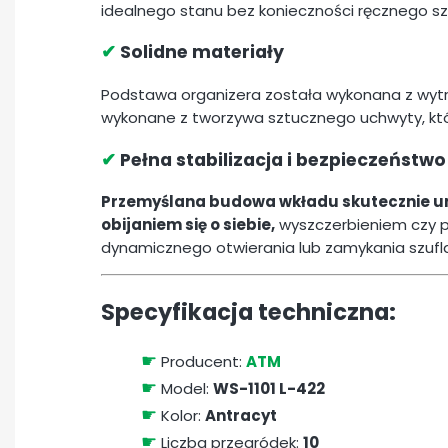
idealnego stanu bez konieczności ręcznego s
✔
Solidne materiały
Podstawa organizera została wykonana z wytr
wykonane z tworzywa sztucznego uchwyty, któ
✔
Pełna stabilizacja i bezpieczeństw
Przemyślana budowa wkładu skutecznie uni
obijaniem się o siebie,
wyszczerbieniem czy 
dynamicznego otwierania lub zamykania szufl
Specyfikacja techniczna:
☛
Producent:
ATM
☛
Model:
WS-1101 L-422
☛
Kolor:
Antracyt
☛
Liczba przegródek:
10