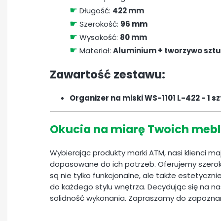
☛
Długość:
422 mm
☛
Szerokość:
96 mm
☛
Wysokość:
80 mm
☛
Materiał:
Aluminium + tworzywo szt
Zawartość zestawu:
Organizer na miski WS-1101 L-422 - 1 s
Okucia na miarę Twoich mebl
Wybierając produkty marki ATM, nasi klienci m
dopasowane do ich potrzeb. Oferujemy szerok
są nie tylko funkcjonalne, ale także estetyczn
do każdego stylu wnętrza. Decydując się na nas
solidność wykonania. Zapraszamy do zapoznan