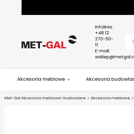
Infolinia:
+48 12
270-50-
11
E-mail:
esklep@metgal.c
Akcesoria meblowe
Akcesoria budowla
Met-Gal Akcesoria meblowe i budowlane
Akcesoria meblowe