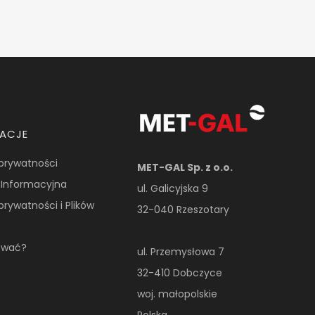
MACJE
 prywatności
MET-GAL Sp. z o.o.
 Informacyjna
ul. Galicyjska 9
 prywatności i Plików
32-040 Rzeszotary
ować?
ul. Przemysłowa 7
32-410 Dobczyce
woj. małopolskie
Polska