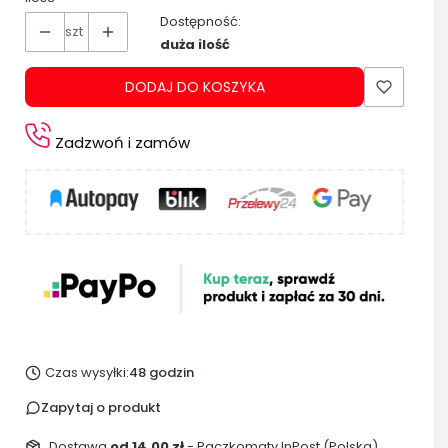
Dostępność:
szt
duża ilość
DODAJ DO KOSZYKA
Zadzwoń i zamów
Czas wysyłki:
48 godzin
Zapytaj o produkt
Dostawa
od 14,00 zł
- Paczkomaty InPost (Polska)