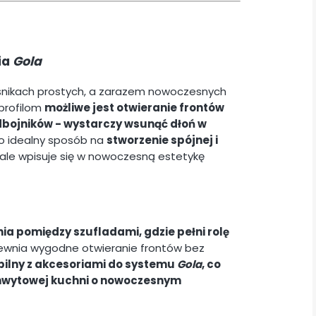
ia
Gola
ośnikach prostych, a zarazem nowoczesnych
 profilom
możliwe jest otwieranie frontów
bojników - wystarczy wsunąć dłoń w
o idealny sposób na
stworzenie spójnej i
ale wpisuje się w nowoczesną estetykę
ia pomiędzy szufladami, gdzie pełni rolę
wnia wygodne otwieranie frontów bez
ilny z akcesoriami do systemu
Gola
, co
chwytowej kuchni o nowoczesnym