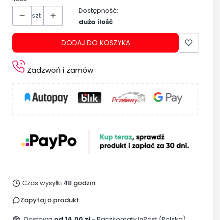
Dostępność:
szt
duża ilość
DODAJ DO KOSZYKA
Zadzwoń i zamów
Czas wysyłki:
48 godzin
Zapytaj o produkt
Dostawa
od 14,00 zł
- Paczkomaty InPost (Polska)