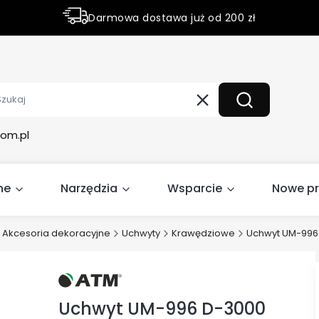
Darmowa dostawa już od 200 zł
Rabaty do 50% na wybrane produky
Wyczyść
Szukaj
om.pl
ne
Narzędzia
Wsparcie
Nowe p
Akcesoria dekoracyjne
Uchwyty
Krawędziowe
Uchwyt UM-996
Uchwyt UM-996 D-3000