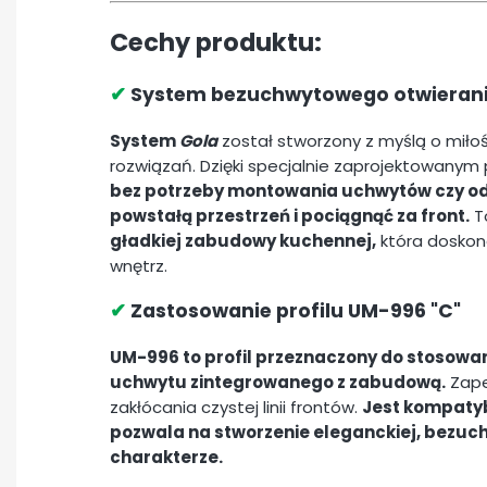
Cechy produktu:
✔
System bezuchwytowego otwieran
System
Gola
został stworzony z myślą o mił
rozwiązań. Dzięki specjalnie zaprojektowanym
bez potrzeby montowania uchwytów czy od
powstałą przestrzeń i pociągnąć za front.
T
gładkiej zabudowy kuchennej,
która doskon
wnętrz.
✔
Zastosowanie profilu UM-996 "C"
UM-996 to profil przeznaczony do stosowan
uchwytu zintegrowanego z zabudową.
Zape
zakłócania czystej linii frontów.
Jest kompatyb
pozwala na stworzenie eleganckiej, bezu
charakterze.