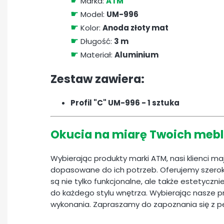
☛
Marka:
ATM
☛
Model:
UM-996
☛
Kolor:
Anoda złoty mat
☛
Długość:
3 m
☛
Materiał:
Aluminium
Zestaw zawiera:
Profil "C" UM-996 - 1 sztuka
Okucia na miarę Twoich mebl
Wybierając produkty marki ATM, nasi klienci m
dopasowane do ich potrzeb. Oferujemy szerok
są nie tylko funkcjonalne, ale także estetyczn
do każdego stylu wnętrza. Wybierając nasze pr
wykonania. Zapraszamy do zapoznania się z 