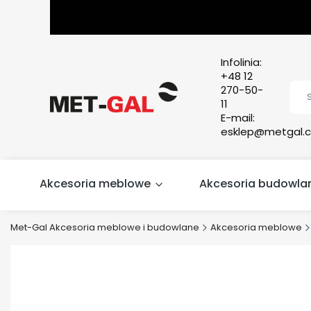
Infolinia:
+48 12
270-50-
11
E-mail:
esklep@metgal.c
Akcesoria meblowe
Akcesoria budowla
Met-Gal Akcesoria meblowe i budowlane
Akcesoria meblowe