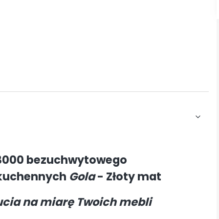
D-3000 bezuchwytowego
 kuchennych
Gola
- Złoty mat
ucia na miarę Twoich mebli