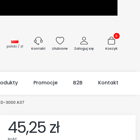
Produkty w kos
polski / zł
Ulubione
Zaloguj się
Koszyk
Kontakt
rodukty
Promocje
B2B
Kontakt
 D-3000 A37
45,25 zł
Ilość