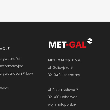
MACJE
 prywatności
MET-GAL Sp. z o.o.
 Informacyjna
ul. Galicyjska 9
 prywatności i Plików
32-040 Rzeszotary
ować?
ul. Przemysłowa 7
32-410 Dobczyce
woj. małopolskie