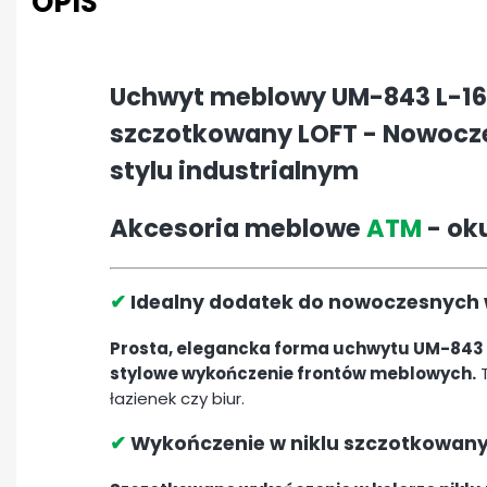
OPIS
Uchwyt meblowy UM-843 L-160
szczotkowany LOFT - Nowocze
stylu industrialnym
Akcesoria meblowe
ATM
- ok
✔
Idealny dodatek do nowoczesnych 
Prosta, elegancka forma uchwytu UM-843 s
stylowe wykończenie frontów meblowych.
T
łazienek czy biur.
✔
Wykończenie w niklu szczotkowan