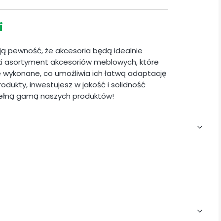
i
ają pewność, że akcesoria będą idealnie
i asortyment akcesoriów meblowych, które
ie wykonane, co umożliwia ich łatwą adaptację
odukty, inwestujesz w jakość i solidność
pełną gamą naszych produktów!