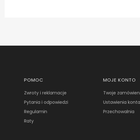
Linki w stopce
POMOC
MOJE KONTO
Zwroty i reklamacje
Twoje zamówien
Pytania i odpowiedzi
Ustawienia kont
Regulamin
Przechowalnia
Raty