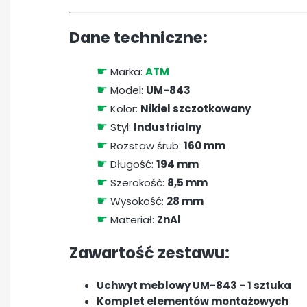
Dane techniczne:
☛
Marka:
ATM
☛
Model:
UM-843
☛
Kolor:
Nikiel szczotkowany
☛
Styl:
Industrialny
☛
Rozstaw śrub:
160 mm
☛
Długość:
194 mm
☛
Szerokość:
8,5 mm
☛
Wysokość:
28 mm
☛
Materiał:
ZnAl
Zawartość zestawu:
Uchwyt meblowy UM-843 - 1 sztuka
Komplet elementów montażowych