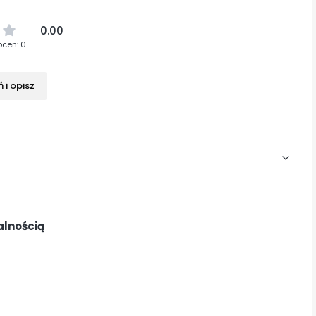
0.00
ocen: 0
 i opisz
alnością