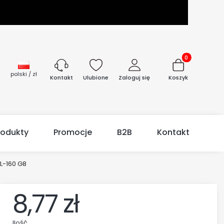
Produkty w kos
polski / zł
Ulubione
Zaloguj się
Koszyk
Kontakt
rodukty
Promocje
B2B
Kontakt
L-160 G8
8,77 zł
Ilość