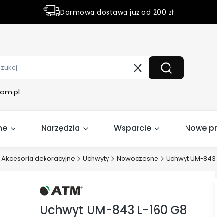
Darmowa dostawa już od 200 zł
Rabaty do 50% na wybrane produky
Wyczyść
Szukaj
om.pl
ne
Narzędzia
Wsparcie
Nowe p
Akcesoria dekoracyjne
Uchwyty
Nowoczesne
Uchwyt UM-843 
Uchwyt UM-843 L-160 G8