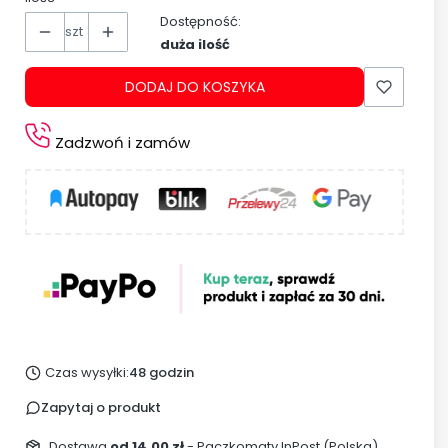
Dostępność:
szt
duża ilość
DODAJ DO KOSZYKA
Zadzwoń i zamów
Czas wysyłki:
48 godzin
Zapytaj o produkt
Dostawa
od 14,00 zł
- Paczkomaty InPost (Polska)