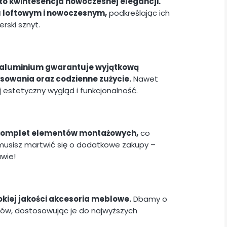
to kwintesencja nowoczesnej elegancji.
u loftowym i nowoczesnym,
podkreślając ich
rski sznyt.
 i aluminium gwarantuje wyjątkową
ysowania oraz codzienne zużycie.
Nawet
estetyczny wygląd i funkcjonalność.
 komplet elementów montażowych,
co
e musisz martwić się o dodatkowe zakupy –
awie!
kiej jakości akcesoria meblowe.
Dbamy o
tów, dostosowując je do najwyższych