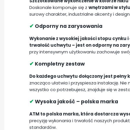
Szczotkowane wykończenie w kolorze niklu 
Doskonale komponuje się z
wnętrzami w styl
surowy charakter, industrialne akcenty i designe
✔
Odporny na zarysowania
Wykonanie z wysokiej jakości stopu cynku
trwałość uchwytu – jest on odporny na zar
przy intensywnym użytkowaniu zachowuje swój 
✔
Kompletny zestaw
Do każdego uchwytu dołączony jest pełny
znacząco ułatwia i przyspiesza instalację. Ni
wszystko co potrzebujesz, znajduje się w zest
✔
Wysoka jakość – polska marka
ATM to polska marka, która dostarcza wyso
precyzję wykonania i trwałość naszych produk
standardów.