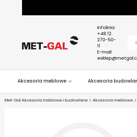
Infolinia:
+48 12
270-50-
11
E-mail:
esklep@metgal.c
Akcesoria meblowe
Akcesoria budowla
Met-Gal Akcesoria meblowe i budowlane
Akcesoria meblowe