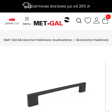
Darmowa dostawa już od 200 zł
Rabaty do 50% na wybrane produky
Produ
Otwórz wyszukiwark
polski / zł
Menu
Met-Gal Akcesoria meblowe i budowlane
Akcesoria meblowe