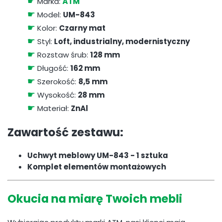
☛
Marka:
ATM
☛
Model:
UM-843
☛
Kolor:
Czarny mat
☛
Styl:
Loft, industrialny, modernistyczny
☛
Rozstaw śrub:
128 mm
☛
Długość:
162 mm
☛
Szerokość:
8,5 mm
☛
Wysokość:
28 mm
☛
Materiał:
ZnAl
Zawartość zestawu:
Uchwyt meblowy UM-843 - 1 sztuka
Komplet elementów montażowych
Okucia na miarę Twoich mebli