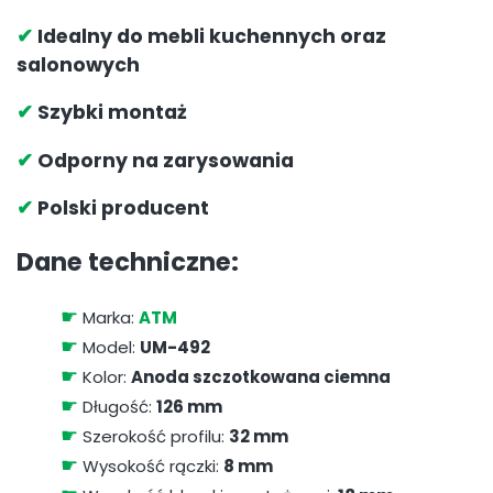
✔
Idealny do mebli kuchennych oraz
salonowych
✔
Szybki montaż
✔
Odporny na zarysowania
✔
Polski producent
Dane techniczne:
☛
Marka:
ATM
☛
Model:
UM-492
☛
Kolor:
Anoda szczotkowana ciemna
☛
Długość:
126 mm
☛
Szerokość profilu:
32 mm
☛
Wysokość rączki:
8 mm