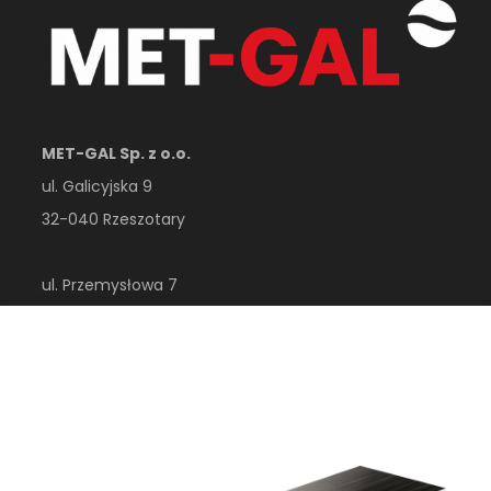
MET-GAL Sp. z o.o.
ul. Galicyjska 9
32-040 Rzeszotary
ul. Przemysłowa 7
32-410 Dobczyce
woj. małopolskie
Polska
esklep@metgal.com.pl
+48 12 356 40 00