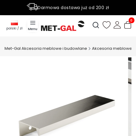
Darmowa dostawa już od 200 zł
Rabaty do 50% na wybrane produky
Produ
Otwórz wyszukiwark
polski / zł
Menu
Met-Gal Akcesoria meblowe i budowlane
Akcesoria meblowe