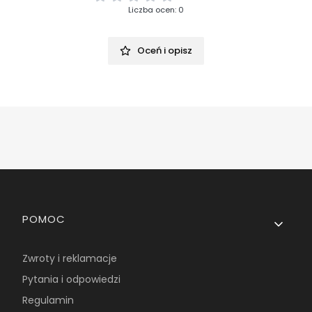
Liczba ocen: 0
Oceń i opisz
Linki w stopce
POMOC
Zwroty i reklamacje
Pytania i odpowiedzi
Regulamin