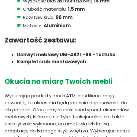
☛
Wysokość blaszki montażowej:
18 mm
☛
Grubość materiału:
1,5 mm
☛
Rozstaw śrub:
96 mm
☛
Materiał:
Aluminium
Zawartość zestawu:
Uchwyt meblowy UM-492 L-96 - 1 sztuka
Komplet śrub montażowych
Okucia na miarę Twoich mebli
Wybierając produkty marki ATM, nasi klienci mają
pewność, że akcesoria będą idealnie dopasowane do
ich potrzeb. Oferujemy szeroki asortyment akcesoriów
meblowych, które są nie tylko funkcjonalne, ale także
estetycznie wykonane, co umożliwia ich łatwą
adaptację do każdego stylu wnętrza. Wybierając nasze