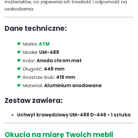
materiałów, co zapewnia ich trwałość i odporność na
uszkodzenia.
Dane techniczne:
☛
Marka:
ATM
☛
Model:
UM-488
☛
Kolor:
Anoda chrom mat
☛
Długość:
446 mm
☛
Rozstaw śrub:
416 mm
☛
Materiał:
Aluminium anodowane
Zestaw zawiera:
Uchwyt krawędziowy UM-488 D-446 - 1 sztuka
Okucia na miarę Twoich mebli