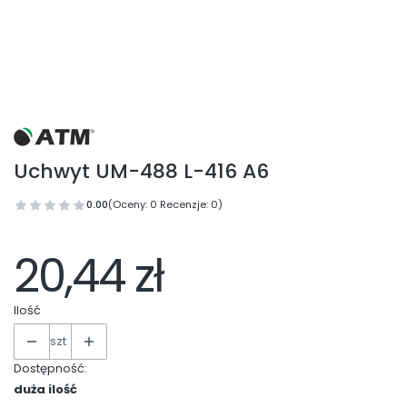
Uchwyt UM-488 L-416 A6
0.00
(Oceny: 0 Recenzje: 0)
20,44 zł
Ilość
szt
Dostępność:
duża ilość