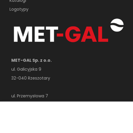
Katalogi
Logotypy
MET-GAL Sp. z o.o.
ul. Galicyjska 9
32-040 Rzeszotary
ul. Przemysłowa 7
32-410 Dobczyce
woj. małopolskie
Polska