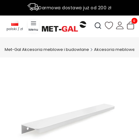
Darmowa dostawa już od 200 zł
Rabaty do 50% na wybrane produky
Produ
Otwórz wyszukiwark
polski / zł
Menu
Met-Gal Akcesoria meblowe i budowlane
Akcesoria meblowe