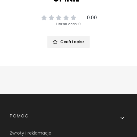
0.00
Liczba ocen: 0
Oceń i opisz
Linki w stopce
POMOC
Zwroty i reklamacje