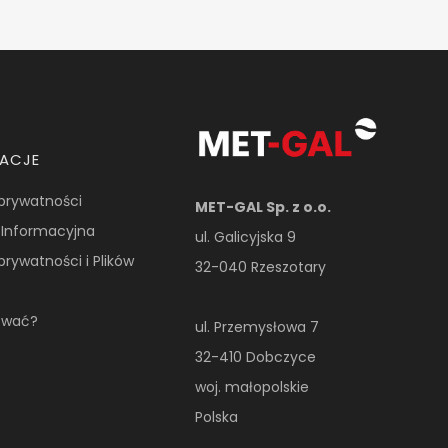
MACJE
 prywatności
MET-GAL Sp. z o.o.
 Informacyjna
ul. Galicyjska 9
 prywatności i Plików
32-040 Rzeszotary
ować?
ul. Przemysłowa 7
32-410 Dobczyce
woj. małopolskie
Polska