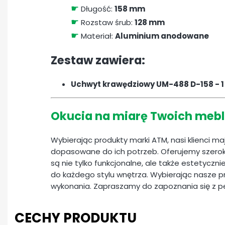
☛
Długość:
158 mm
☛
Rozstaw śrub:
128 mm
☛
Materiał:
Aluminium anodowane
Zestaw zawiera:
Uchwyt krawędziowy UM-488 D-158 - 1
Okucia na miarę Twoich mebl
Wybierając produkty marki ATM, nasi klienci m
dopasowane do ich potrzeb. Oferujemy szerok
są nie tylko funkcjonalne, ale także estetyczn
do każdego stylu wnętrza. Wybierając nasze pr
wykonania. Zapraszamy do zapoznania się z 
CECHY PRODUKTU