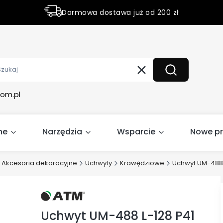
Darmowa dostawa już od 200 zł
Rabaty do 50% na wybrane produky
Wyczyść
Szukaj
om.pl
ne
Narzędzia
Wsparcie
Nowe p
Akcesoria dekoracyjne
Uchwyty
Krawędziowe
Uchwyt UM-488 
Uchwyt UM-488 L-128 P41