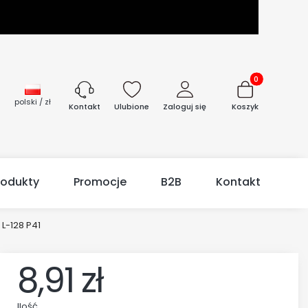
Produkty w kos
polski / zł
Ulubione
Zaloguj się
Koszyk
Kontakt
rodukty
Promocje
B2B
Kontakt
L-128 P41
8,91 zł
Ilość