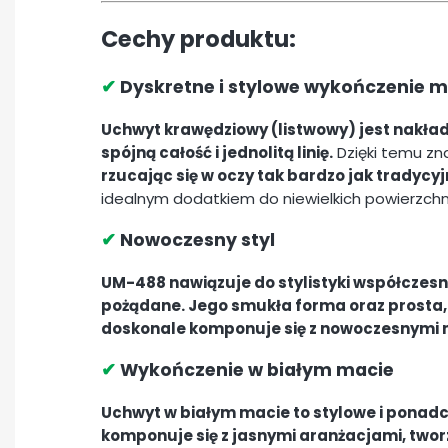
Cechy produktu:
✔
Dyskretne i stylowe wykończenie m
Uchwyt krawędziowy (listwowy) jest nakła
spójną całość i jednolitą linię.
Dzięki temu zn
rzucając się w oczy tak bardzo jak tradycyj
idealnym dodatkiem do niewielkich powierzchn
✔
Nowoczesny styl
UM-488 nawiązuje do stylistyki współczesn
pożądane. Jego smukła forma oraz prosta,
doskonale komponuje się z nowoczesnymi me
✔
Wykończenie w białym macie
Uchwyt w białym macie to stylowe i ponadc
komponuje się z jasnymi aranżacjami, twor