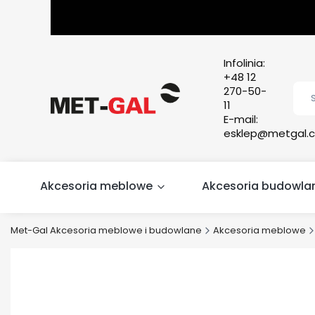
Infolinia:
+48 12
270-50-
11
E-mail:
esklep@metgal.c
Akcesoria meblowe
Akcesoria budowla
Met-Gal Akcesoria meblowe i budowlane
Akcesoria meblowe