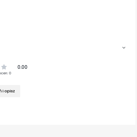
0.00
ocen: 0
 i opisz