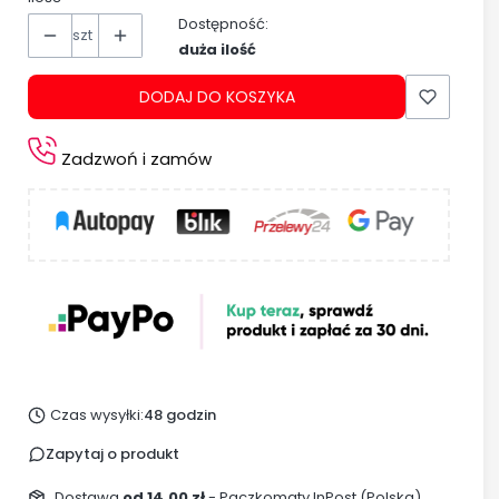
Dostępność:
szt
duża ilość
DODAJ DO KOSZYKA
Zadzwoń i zamów
Czas wysyłki:
48 godzin
Zapytaj o produkt
Dostawa
od 14,00 zł
- Paczkomaty InPost (Polska)