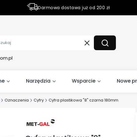
Darmowa dostawa już od 200 zł
Rabaty do 50% na wybrane produky
Wyczyść
Szukaj
om.pl
ne
Narzędzia
Wsparcie
Nowe p
Oznaczenia
Cyfry
Cyfra plastikowa "8" czarna 180mm