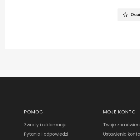
Oceń
Linki w stopce
POMOC
MOJE KONTO
Zwroty i reklamacje
Twoje zamówien
Pytania i odpowiedzi
Ustawienia kont