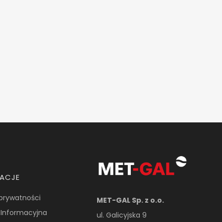
MACJE
 prywatności
MET-GAL Sp. z o.o.
 Informacyjna
ul. Galicyjska 9