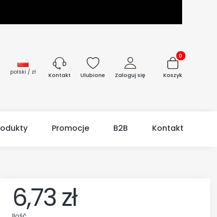
Produkty w kos
polski / zł
Ulubione
Zaloguj się
Koszyk
Kontakt
rodukty
Promocje
B2B
Kontakt
6,73 zł
Ilość