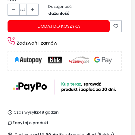
Dostępność:
szt
duża ilość
DODAJ DO KOSZYKA
Zadzwoń i zamów
Czas wysyłki:
48 godzin
Zapytaj o produkt
Dostawa
od 14,00 zł
- Paczkomaty InPost (Polska)