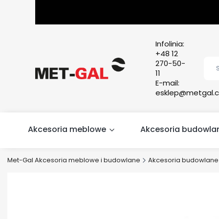
Infolinia:
+48 12
270-50-
11
E-mail:
esklep@metgal.c
Akcesoria meblowe
Akcesoria budowla
Met-Gal Akcesoria meblowe i budowlane
Akcesoria budowlane