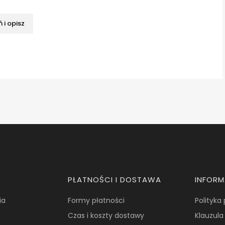
 i opisz
PŁATNOŚCI I DOSTAWA
INFOR
ia
Formy płatności
Polityka
a
Czas i koszty dostawy
Klauzula