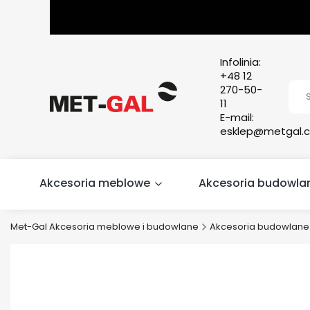
Infolinia:
+48 12
270-50-
11
E-mail:
esklep@metgal.c
Akcesoria meblowe
Akcesoria budowla
Met-Gal Akcesoria meblowe i budowlane
Akcesoria budowlane