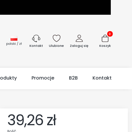
Produkty w kos
polski / zł
Ulubione
Zaloguj się
Koszyk
Kontakt
rodukty
Promocje
B2B
Kontakt
39,26 zł
Ilość