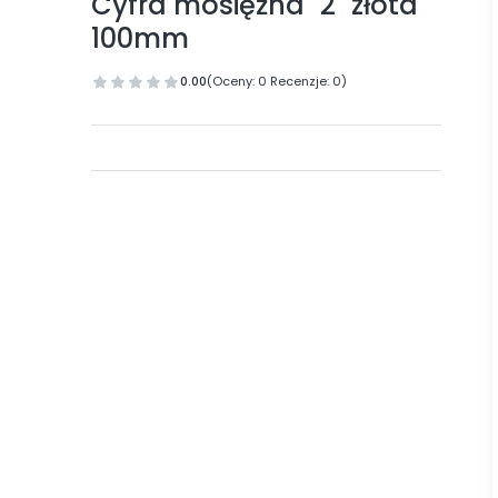
Cyfra mosiężna "2" złota
100mm
0.00
(Oceny: 0 Recenzje: 0)