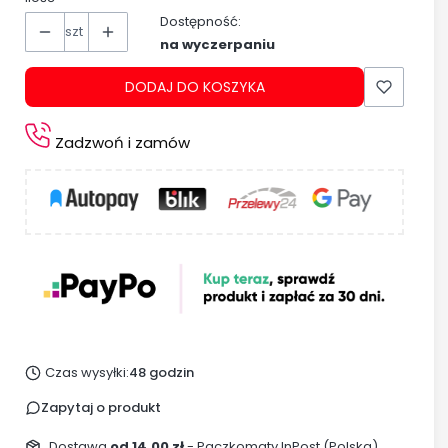
Dostępność:
szt
na wyczerpaniu
DODAJ DO KOSZYKA
Zadzwoń i zamów
Czas wysyłki:
48 godzin
Zapytaj o produkt
Dostawa
od 14,00 zł
- Paczkomaty InPost (Polska)