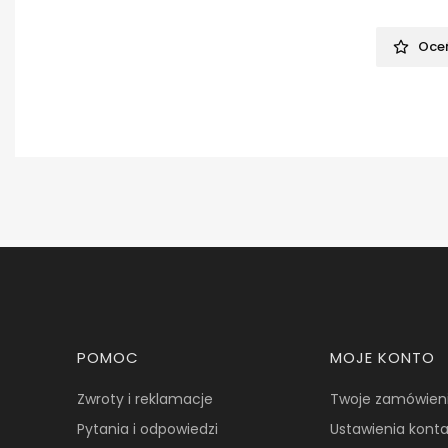
Oceń
Linki w stopce
POMOC
MOJE KONTO
Zwroty i reklamacje
Twoje zamówien
Pytania i odpowiedzi
Ustawienia kont