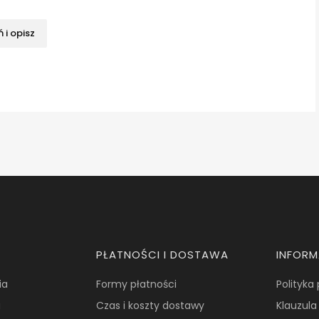
 i opisz
PŁATNOŚCI I DOSTAWA
INFOR
ia
Formy płatności
Polityka
a
Czas i koszty dostawy
Klauzula