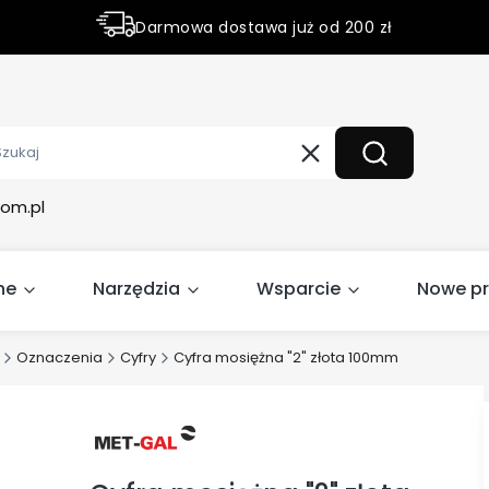
Darmowa dostawa już od 200 zł
Rabaty do 50% na wybrane produky
Wyczyść
Szukaj
om.pl
ne
Narzędzia
Wsparcie
Nowe p
Oznaczenia
Cyfry
Cyfra mosiężna "2" złota 100mm