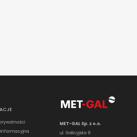
MACJE
 prywatności
MET-GAL Sp. z o.o.
 Informacyjna
ul. Galicyjska 9