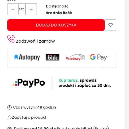
Dostępność:
szt
średnia ilość
DODAJ DO KOSZYKA
Zadzwoń i zamów
Czas wysyłki:
48 godzin
Zapytaj o produkt
Dostawa
od 14,00 zł
- Paczkomaty InPost (Polska)