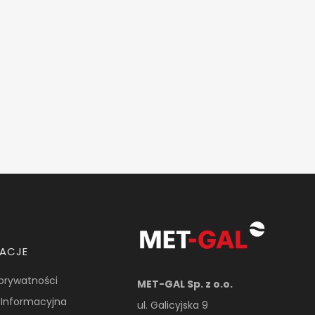
MACJE
 prywatności
MET-GAL Sp. z o.o.
 Informacyjna
ul. Galicyjska 9