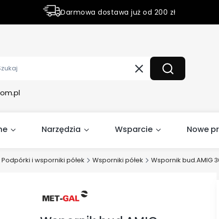
Darmowa dostawa już od 200 zł
Rabaty do 50% na wybrane produky
Wyczyść
Szukaj
om.pl
ne
Narzędzia
Wsparcie
Nowe p
Podpórki i wsporniki półek
Wsporniki półek
Wspornik bud.AMIG 3