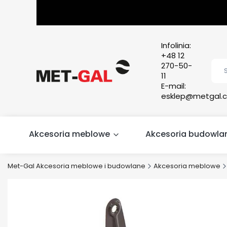
Infolinia:
+48 12
270-50-
11
E-mail:
esklep@metgal.c
Akcesoria meblowe
Akcesoria budowla
Met-Gal Akcesoria meblowe i budowlane
Akcesoria meblowe