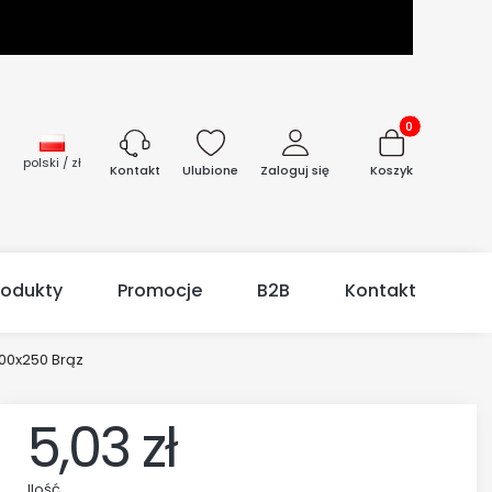
Produkty w kos
polski / zł
Ulubione
Zaloguj się
Koszyk
Kontakt
rodukty
Promocje
B2B
Kontakt
00x250 Brąz
5,03 zł
Ilość