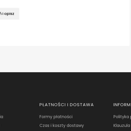
 i opisz
PŁATNOŚCI I DOSTAWA
INFOR
ia
Formy płatności
Polityka
a
Czas i koszty dostawy
Klauzula