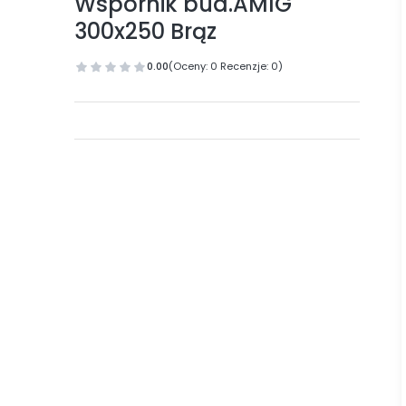
Wspornik bud.AMIG
300x250 Brąz
0.00
(Oceny: 0 Recenzje: 0)