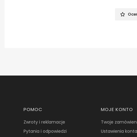
Oceń
Linki w stopce
POMOC
MOJE KONTO
Zwroty i reklamacje
Twoje zamówien
Pytania i odpowiedzi
Ustawienia kont