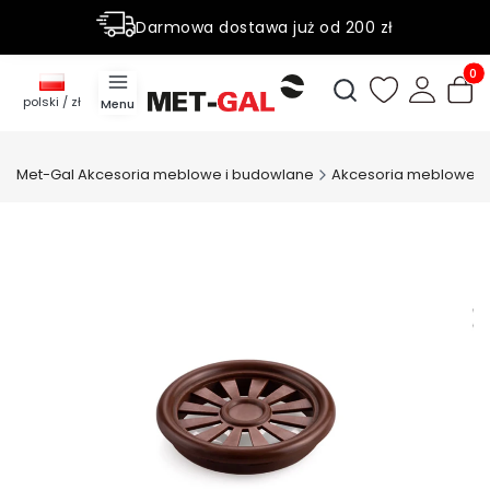
Darmowa dostawa już od 200 zł
Rabaty do 50% na wybrane produky
Produ
Otwórz wyszukiwark
polski / zł
Menu
Met-Gal Akcesoria meblowe i budowlane
Akcesoria meblowe