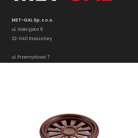
MET-GAL Sp. z o.o.
ul. Galicyjska 9
32-040 Rzeszotary
ul. Przemysłowa 7
32-410 Dobczyce
woj. małopolskie
Polska
esklep@metgal.com.pl
+48 12 356 40 00