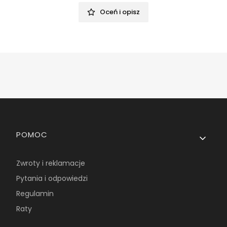
Oceń i opisz
Linki w stopce
POMOC
Zwroty i reklamacje
Pytania i odpowiedzi
Regulamin
Raty