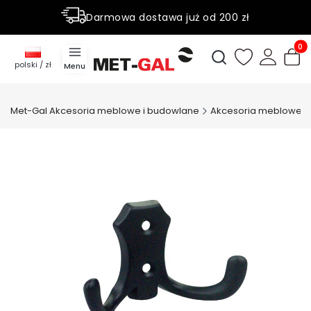
Darmowa dostawa już od 200 zł
Rabaty do 50% na wybrane produky
Produ
Otwórz wyszukiwark
polski / zł
Menu
Met-Gal Akcesoria meblowe i budowlane
Akcesoria meblowe