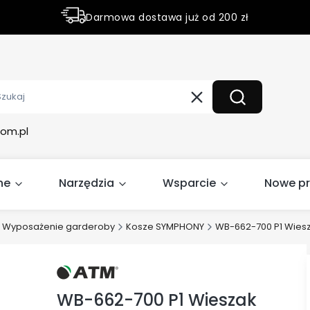
Darmowa dostawa już od 200 zł
Rabaty do 50% na wybrane produky
Wyczyść
Szukaj
om.pl
ne
Narzędzia
Wsparcie
Nowe p
Wyposażenie garderoby
Kosze SYMPHONY
WB-662-700 P1 Wies
WB-662-700 P1 Wieszak