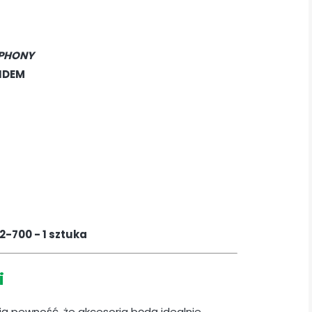
PHONY
NDEM
-700 - 1 sztuka
i
ają pewność, że akcesoria będą idealnie