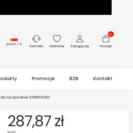
Produkty w kos
polski / zł
Ulubione
Zaloguj się
Koszyk
Kontakt
rodukty
Promocje
B2B
Kontakt
zak na spodnie SYMPHONY
287,87 zł
Ilość