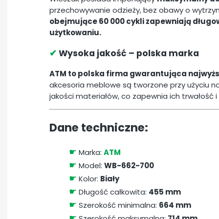
przechowywanie odzieży, bez obawy o wytrzym
obejmujące 60 000 cykli zapewniają długo
użytkowaniu.
✔
Wysoka jakość – polska marka
ATM to polska firma gwarantująca najwyżs
akcesoria meblowe są tworzone przy użyciu n
jakości materiałów, co zapewnia ich trwałość 
Dane techniczne:
☛
Marka:
ATM
☛
Model:
WB-662-700
☛
Kolor:
Biały
☛
Długość całkowita:
455 mm
☛
Szerokość minimalna:
664 mm
☛
Szerokość maksymalna:
714 mm