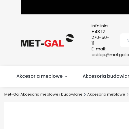
Infolinia:
+48 12
270-50-
11
E-mail:
esklep@metgal.c
Akcesoria meblowe
Akcesoria budowla
Met-Gal Akcesoria meblowe i budowlane
Akcesoria meblowe