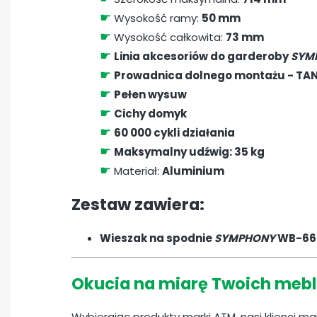
☛
Wysokość ramy:
50 mm
☛
Wysokość całkowita:
73 mm
☛
Linia akcesoriów do garderoby
SYM
☛
Prowadnica dolnego montażu - TA
☛
Pełen wysuw
☛
Cichy domyk
☛
60 000 cykli działania
☛
Maksymalny udźwig: 35 kg
☛
Materiał:
Aluminium
Zestaw zawiera:
Wieszak na spodnie
SYMPHONY
WB-662
Okucia na miarę Twoich mebl
Wybierając produkty marki ATM, nasi klienci m