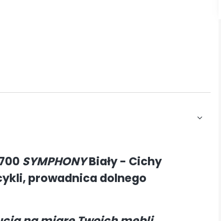
-700
SYMPHONY
Biały - Cichy
ykli, prowadnica dolnego
ucia na miarę Twoich mebli