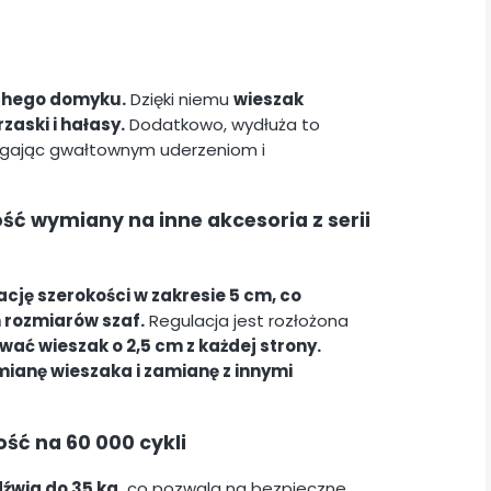
ichego domyku.
Dzięki niemu
wieszak
zaski i hałasy.
Dodatkowo, wydłuża to
egając gwałtownym uderzeniom i
ć wymiany na inne akcesoria z serii
ję szerokości w zakresie 5 cm, co
 rozmiarów szaf.
Regulacja jest rozłożona
ać wieszak o 2,5 cm z każdej strony.
ianę wieszaka i zamianę z innymi
ść na 60 000 cykli
wig do 35 kg,
co pozwala na bezpieczne