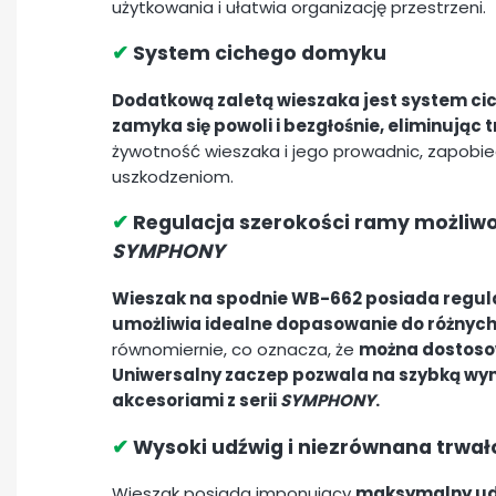
użytkowania i ułatwia organizację przestrzeni.
✔
System cichego domyku
Dodatkową zaletą wieszaka jest system c
zamyka się powoli i bezgłośnie, eliminując tr
żywotność wieszaka i jego prowadnic, zapobi
uszkodzeniom.
✔
Regulacja szerokości ramy możliwoś
SYMPHONY
Wieszak na spodnie WB-662 posiada regulac
umożliwia idealne dopasowanie do różnych
równomiernie, co oznacza, że
można dostosow
Uniwersalny zaczep pozwala na szybką wym
akcesoriami z serii
SYMPHONY
.
✔
Wysoki udźwig i niezrównana trwało
Wieszak posiada imponujący
maksymalny udź