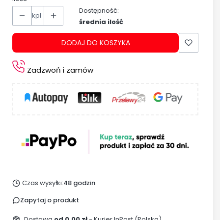
Dostępność:
kpl
średnia ilość
DODAJ DO KOSZYKA
Zadzwoń i zamów
Czas wysyłki:
48 godzin
Zapytaj o produkt
Dostawa
od 0,00 zł
- Kurier InPost (Polska)