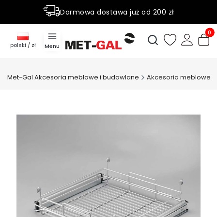
Darmowa dostawa już od 200 zł
Rabaty do 50% na wybrane produky
Produ
Otwórz wyszukiwark
polski / zł
Menu
Met-Gal Akcesoria meblowe i budowlane
Akcesoria meblowe