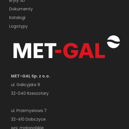
Bryły 3D
Dokumenty
Katalogi
Logotypy
MET-GAL Sp. z o.o.
ul. Galicyjska 9
32-040 Rzeszotary
ul. Przemysłowa 7
32-410 Dobczyce
woj. małopolskie