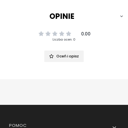
OPINIE
0.00
Liczba ocen: 0
Oceń i opisz
Linki w stopce
POMOC