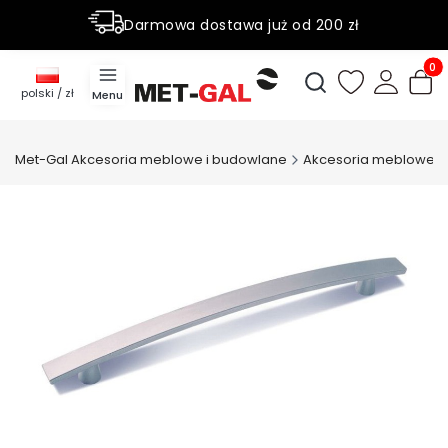
Darmowa dostawa już od 200 zł
Rabaty do 50% na wybrane produky
Produ
Otwórz wyszukiwark
polski / zł
Menu
Met-Gal Akcesoria meblowe i budowlane
Akcesoria meblowe