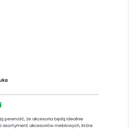
tuka
i
ają pewność, że akcesoria będą idealnie
i asortyment akcesoriów meblowych, które