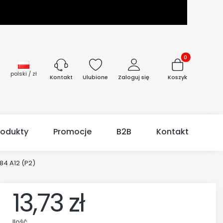
Produkty w kos
polski / zł
Ulubione
Zaloguj się
Koszyk
Kontakt
rodukty
Promocje
B2B
Kontakt
84 A12 (P2)
13,73 zł
Ilość