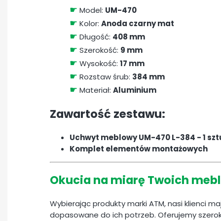
☛
Model:
UM-470
☛
Kolor:
Anoda czarny mat
☛
Długość:
408 mm
☛
Szerokość:
9 mm
☛
Wysokość:
17 mm
☛
Rozstaw śrub:
384 mm
☛
Materiał:
Aluminium
Zawartość zestawu:
Uchwyt meblowy UM-470 L-384 - 1 sz
Komplet elementów montażowych
Okucia na miarę Twoich mebl
Wybierając produkty marki ATM, nasi klienci m
dopasowane do ich potrzeb. Oferujemy szerok