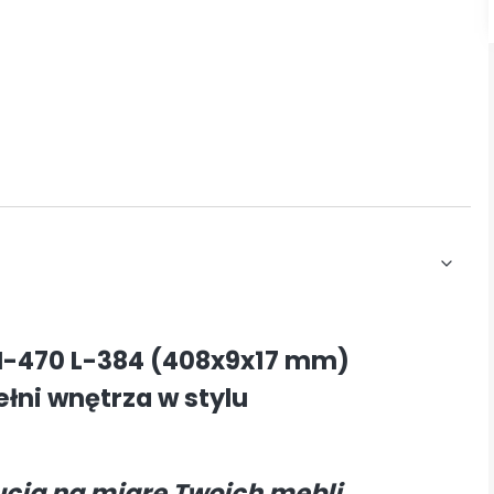
-470 L-384 (408x9x17 mm)
łni wnętrza w stylu
ucia na miarę Twoich mebli