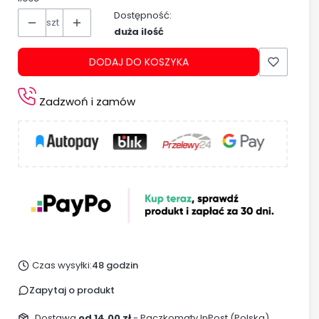
Dostępność:
szt
duża ilość
DODAJ DO KOSZYKA
Zadzwoń i zamów
Czas wysyłki:
48 godzin
Zapytaj o produkt
Dostawa
od 14,00 zł
- Paczkomaty InPost (Polska)