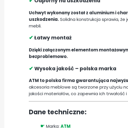
✔
Odporny na uszkodzenia
Uchwyt wykonany został z aluminium i char
uszkodzenia.
Solidna konstrukcja sprawia, 
mebli.
✔
Łatwy montaż
Dzięki załączonym elementom montażowym i
bezproblemowo.
✔
Wysoka jakość – polska marka
ATM to polska firma gwarantująca najwyżs
akcesoria meblowe są tworzone przy użyciu n
jakości materiałów, co zapewnia ich trwałość 
Dane techniczne:
☛
Marka:
ATM