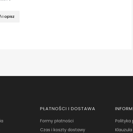
 i opisz
PŁATNOŚCI I DOSTAWA
INFOR
ia
Formy płatności
Polityka
a
Czas i koszty dostawy
Klauzula