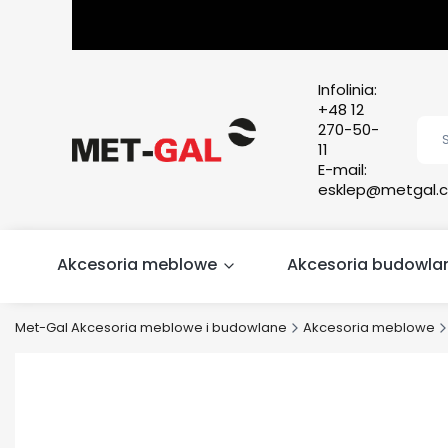
Infolinia:
+48 12
270-50-
11
E-mail:
esklep@metgal.c
Akcesoria meblowe
Akcesoria budowla
Met-Gal Akcesoria meblowe i budowlane
Akcesoria meblowe