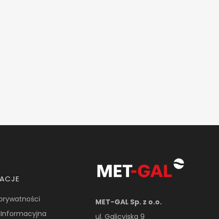
MACJE
 prywatności
MET-GAL Sp. z o.o.
 Informacyjna
ul. Galicyjska 9