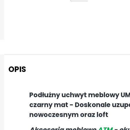
OPIS
Podłużny uchwyt meblowy UM
czarny mat - Doskonale uzupe
nowoczesnym oraz loft
Akcesoria meblowe
ATM
- ok