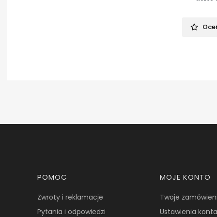
Oceń
Linki w stopce
POMOC
MOJE KONTO
Zwroty i reklamacje
Twoje zamówien
Pytania i odpowiedzi
Ustawienia kont