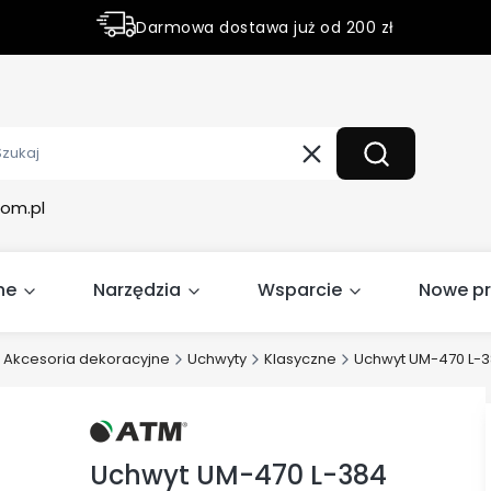
Darmowa dostawa już od 200 zł
Rabaty do 50% na wybrane produky
Wyczyść
Szukaj
om.pl
ne
Narzędzia
Wsparcie
Nowe p
Akcesoria dekoracyjne
Uchwyty
Klasyczne
Uchwyt UM-470 L-3
Uchwyt UM-470 L-384