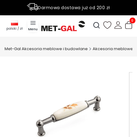
Darmowa dostawa już od 200 zł
Rabaty do 50% na wybrane produky
Produ
Otwórz wyszukiwark
polski / zł
Menu
Met-Gal Akcesoria meblowe i budowlane
Akcesoria meblowe