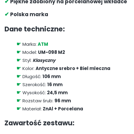
✔
Piękne zdobiony na porcelanowej wkładce
✔
Polska marka
Dane techniczne:
☛
Marka:
ATM
☛
Model:
UM-098 M2
☛
Styl:
Klasyczny
☛
Kolor:
Antyczne srebro + Biel mleczna
☛
Długość:
106 mm
☛
Szerokość:
16 mm
☛
Wysokość:
24,5 mm
☛
Rozstaw śrub:
96 mm
☛
Materiał:
ZnAl + Porcelana
Zawartość zestawu: