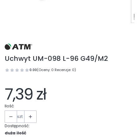
Uchwyt UM-098 L-96 G49/M2
0.00
(Oceny: 0 Recenzje: 0)
7,39 zł
Ilość
szt
Dostępność:
duża ilość