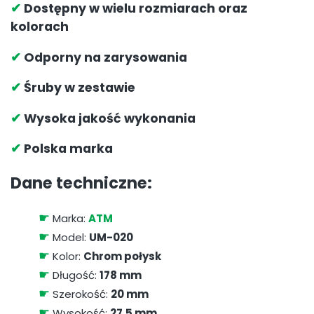
✔
Dostępny w wielu rozmiarach oraz
kolorach
✔
Odporny na zarysowania
✔
Śruby w zestawie
✔
Wysoka jakość wykonania
✔
Polska marka
Dane techniczne:
☛
Marka:
ATM
☛
Model:
UM-020
☛
Kolor:
Chrom połysk
☛
Długość:
178 mm
☛
Szerokość:
20 mm
☛
Wysokość:
27,5 mm