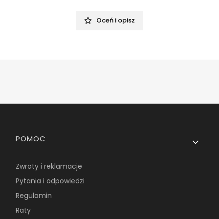
Oceń i opisz
Linki w stopce
POMOC
Zwroty i reklamacje
Pytania i odpowiedzi
Regulamin
Raty