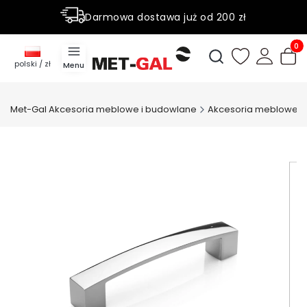
Darmowa dostawa już od 200 zł
Rabaty do 50% na wybrane produky
Produ
Otwórz wyszukiwark
polski / zł
Menu
Met-Gal Akcesoria meblowe i budowlane
Akcesoria meblowe