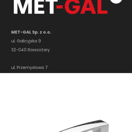
MET-GAL Sp. z o.o.
ul. Galicyjska 9
32-040 Rzeszotary
ul. Przemysłowa 7
32-410 Dobczyce
woj. małopolskie
Polska
esklep@metgal.com.pl
+48 12 356 40 00