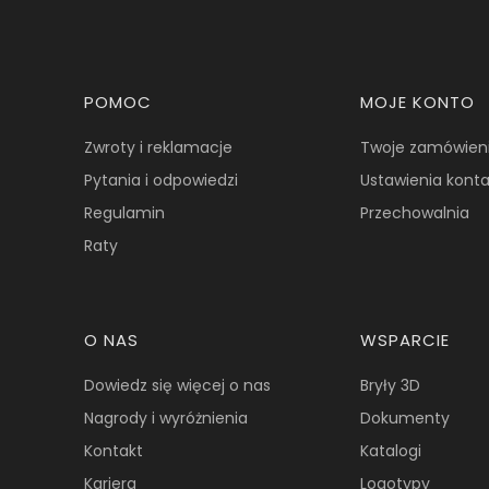
Linki w stopce
POMOC
MOJE KONTO
Zwroty i reklamacje
Twoje zamówien
Pytania i odpowiedzi
Ustawienia kont
Regulamin
Przechowalnia
Raty
O NAS
WSPARCIE
Dowiedz się więcej o nas
Bryły 3D
Nagrody i wyróżnienia
Dokumenty
Kontakt
Katalogi
Kariera
Logotypy