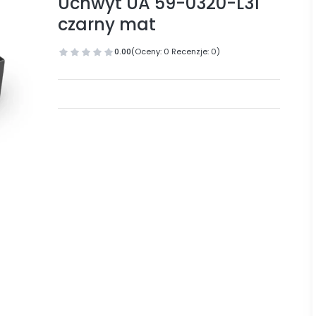
Uchwyt UA 59-0320-L31
czarny mat
0.00
(Oceny: 0 Recenzje: 0)