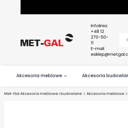
Infolinia:
+48 12
270-50-
11
E-mail:
esklep@metgal.c
Akcesoria meblowe
Akcesoria budowla
Met-Gal Akcesoria meblowe i budowlane
Akcesoria meblowe