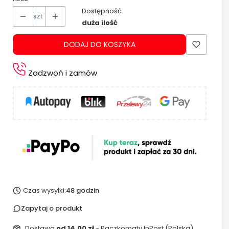
Dostępność:
szt
duża ilość
DODAJ DO KOSZYKA
Zadzwoń i zamów
Czas wysyłki:
48 godzin
Zapytaj o produkt
Dostawa
od 14,00 zł
- Paczkomaty InPost (Polska)