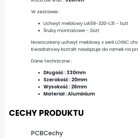
W zestawie :
Uchwyt meblowy UA59-320-L31 - 1szt
Śruby montażowe - 2szt
Nowoczesny uchwyt meblowy z serii LOGIC char
Kwadratowy kształt nawiązuje do ramek na pro
Dane techniczne :
Długość : 330mm
Szerokość : 20mm
Wysokość : 26mm
Materiał : Aluminium
CECHY PRODUKTU
PCBCechy