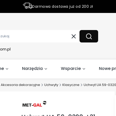
Darmowa dostawa już od 200 zł
Rabaty do 50% na wybrane produky
Wyczyść
Szukaj
om.pl
ne
Narzędzia
Wsparcie
Nowe p
Akcesoria dekoracyjne
Uchwyty
Klasyczne
Uchwyt UA 59-0320