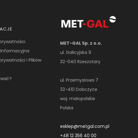
MACJE
 prywatności
MET-GAL Sp. z o.o.
 Informacyjna
ul. Galicyjska 9
 prywatności i Plików
32-040 Rzeszotary
ować?
ul. Przemysłowa 7
32-410 Dobczyce
woj. małopolskie
Polska
esklep@metgal.com.pl
+48 12 356 40 00