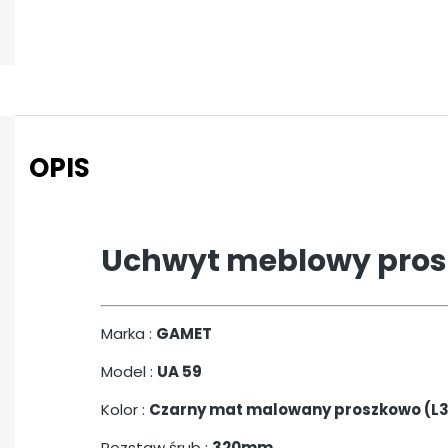
OPIS
Uchwyt meblowy pros
Marka :
GAMET
Model :
UA 59
Kolor :
Czarny mat malowany proszkowo (L3
Rozstaw śrub :
320mm