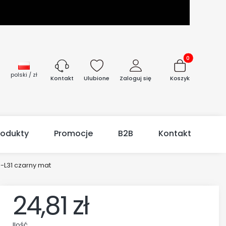
Produkty w kos
polski / zł
Ulubione
Zaloguj się
Koszyk
Kontakt
rodukty
Promocje
B2B
Kontakt
-L31 czarny mat
24,81 zł
Ilość