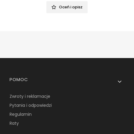
Oceń i opisz
Linki w stopce
POMOC
Zwroty i reklamacje
Pytania i odpowiedzi
Regulamin
Raty