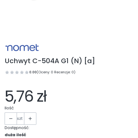
Uchwyt C-504A G1 (N) [a]
0.00
(Oceny: 0 Recenzje: 0)
5,76 zł
Ilość
szt
Dostępność:
duża ilość