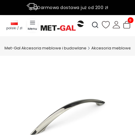
Darmowa dostawa już od 200 zł
Rabaty do 50% na wybrane produky
Produ
Otwórz wyszukiwark
polski / zł
Menu
Met-Gal Akcesoria meblowe i budowlane
Akcesoria meblowe