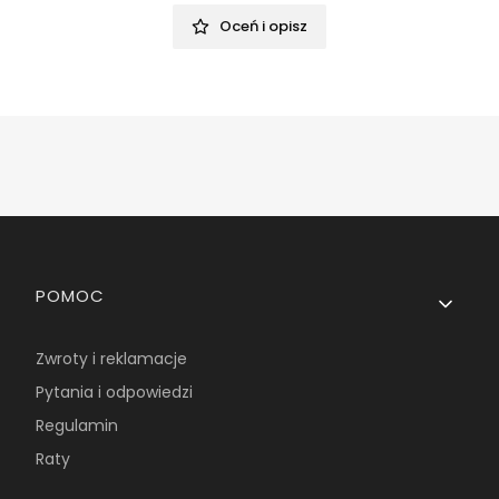
Oceń i opisz
Linki w stopce
POMOC
Zwroty i reklamacje
Pytania i odpowiedzi
Regulamin
Raty