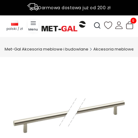
Darmowa dostawa już od 200 zł
Rabaty do 50% na wybrane produky
Produ
Otwórz wyszukiwark
polski / zł
Menu
Met-Gal Akcesoria meblowe i budowlane
Akcesoria meblowe