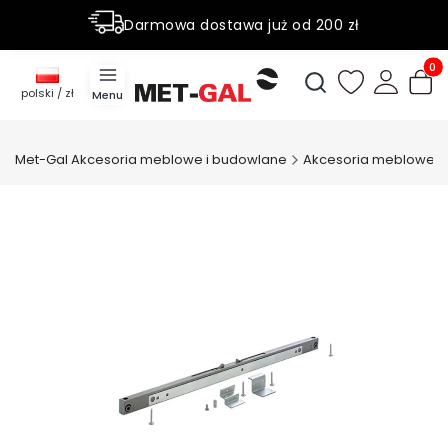
Darmowa dostawa już od 200 zł
Rabaty do 50% na wybrane produky
Produ
Otwórz wyszukiwark
polski / zł
Menu
Met-Gal Akcesoria meblowe i budowlane
Akcesoria meblowe