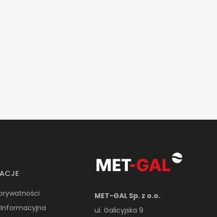
MACJE
 prywatności
MET-GAL Sp. z o.o.
 Informacyjna
ul. Galicyjska 9