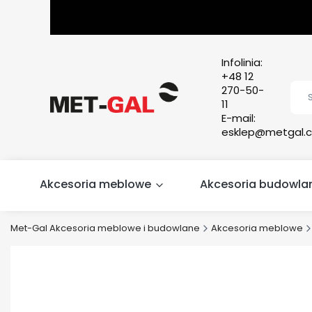
Infolinia:
+48 12
270-50-
11
E-mail:
esklep@metgal.c
Akcesoria meblowe
Akcesoria budowla
Met-Gal Akcesoria meblowe i budowlane
Akcesoria meblowe