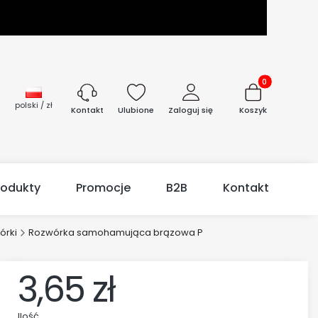
Produkty w kos
polski / zł
Ulubione
Zaloguj się
Koszyk
Kontakt
rodukty
Promocje
B2B
Kontakt
órki
Rozwórka samohamująca brązowa P
3,65 zł
Ilość