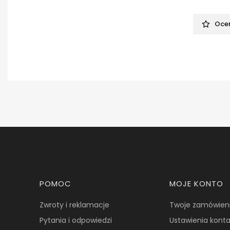
Oceń
Linki w stopce
POMOC
MOJE KONTO
Zwroty i reklamacje
Twoje zamówien
Pytania i odpowiedzi
Ustawienia kont