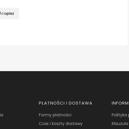
 i opisz
PŁATNOŚCI I DOSTAWA
INFOR
ia
Formy płatności
Polityka
a
Czas i koszty dostawy
Klauzula