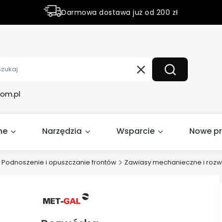
Darmowa dostawa już od 200 zł
Rabaty do 50% na wybrane produky
Wyczyść
Szukaj
om.pl
ne
Narzędzia
Wsparcie
Nowe p
Podnoszenie i opuszczanie frontów
Zawiasy mechanieczne i rozw