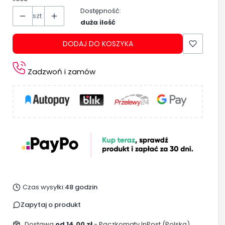
Dostępność:
szt
duża ilość
DODAJ DO KOSZYKA
Zadzwoń i zamów
Czas wysyłki:
48 godzin
Zapytaj o produkt
Dostawa
od 14,00 zł
- Paczkomaty InPost (Polska)