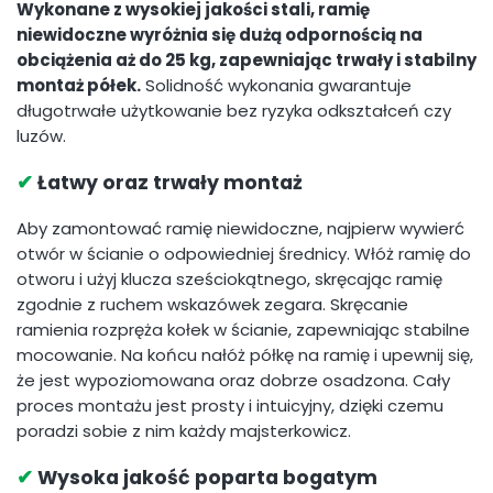
Wykonane z wysokiej jakości stali, ramię
niewidoczne wyróżnia się dużą odpornością na
obciążenia aż do 25 kg, zapewniając trwały i stabilny
montaż półek.
Solidność wykonania gwarantuje
długotrwałe użytkowanie bez ryzyka odkształceń czy
luzów.
✔
Łatwy oraz trwały montaż
Aby zamontować ramię niewidoczne, najpierw wywierć
otwór w ścianie o odpowiedniej średnicy. Włóż ramię do
otworu i użyj klucza sześciokątnego, skręcając ramię
zgodnie z ruchem wskazówek zegara. Skręcanie
ramienia rozpręża kołek w ścianie, zapewniając stabilne
mocowanie. Na końcu nałóż półkę na ramię i upewnij się,
że jest wypoziomowana oraz dobrze osadzona. Cały
proces montażu jest prosty i intuicyjny, dzięki czemu
poradzi sobie z nim każdy majsterkowicz.
✔
Wysoka jakość poparta bogatym