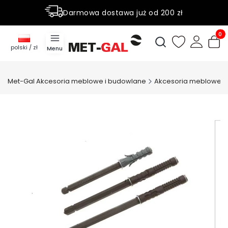
Darmowa dostawa już od 200 zł
Rabaty do 50% na wybrane produky
Produ
Otwórz wyszukiwark
polski / zł
Menu
Met-Gal Akcesoria meblowe i budowlane
Akcesoria meblowe