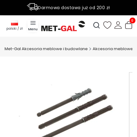
Darmowa dostawa już od 200 zł
Rabaty do 50% na wybrane produky
Produ
Otwórz wyszukiwark
polski / zł
Menu
Met-Gal Akcesoria meblowe i budowlane
Akcesoria meblowe