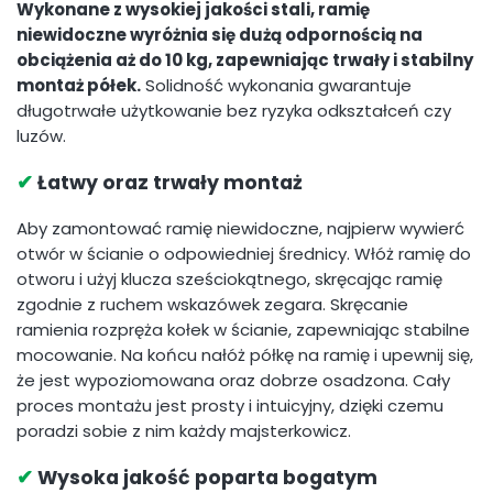
Wykonane z wysokiej jakości stali, ramię
niewidoczne wyróżnia się dużą odpornością na
obciążenia aż do 10 kg, zapewniając trwały i stabilny
montaż półek.
Solidność wykonania gwarantuje
długotrwałe użytkowanie bez ryzyka odkształceń czy
luzów.
✔
Łatwy oraz trwały montaż
Aby zamontować ramię niewidoczne, najpierw wywierć
otwór w ścianie o odpowiedniej średnicy. Włóż ramię do
otworu i użyj klucza sześciokątnego, skręcając ramię
zgodnie z ruchem wskazówek zegara. Skręcanie
ramienia rozpręża kołek w ścianie, zapewniając stabilne
mocowanie. Na końcu nałóż półkę na ramię i upewnij się,
że jest wypoziomowana oraz dobrze osadzona. Cały
proces montażu jest prosty i intuicyjny, dzięki czemu
poradzi sobie z nim każdy majsterkowicz.
✔
Wysoka jakość poparta bogatym