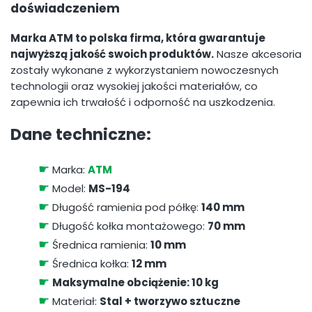
doświadczeniem
Marka ATM to polska firma, która gwarantuje
najwyższą jakość swoich produktów.
Nasze akcesoria
zostały wykonane z wykorzystaniem nowoczesnych
technologii oraz wysokiej jakości materiałów, co
zapewnia ich trwałość i odporność na uszkodzenia.
Dane techniczne:
☛
Marka:
ATM
☛
Model:
MS-194
☛
Długość ramienia pod półkę:
140 mm
☛
Długość kołka montażowego:
70 mm
☛
Średnica ramienia:
10 mm
☛
Średnica kołka:
12 mm
☛
Maksymalne obciążenie: 10 kg
☛
Materiał:
Stal + tworzywo sztuczne