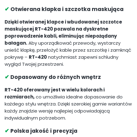
✔
Otwierana klapka i szczotka maskująca
Dzięki otwieranej klapce i wbudowanej szczotce
maskującej RT-420 pozwala na dyskretne
poprowadzenie kabli, eliminując niepożądany
bałagan.
Aby uporządkować przewody, wystarczy
unieść klapkę, przełożyć kable przez szczotkę i zamknąć
pokrywę –
RT-420
natychmiast zapewni schludny
wygląd Twojej przestrzeni.
✔
Dopasowany do różnych wnętrz
RT-420 oferowany jest w wielu kolorach i
rozmiarach,
co umożliwia idealne dopasowanie do
każdego stylu wnętrza. Dzięki szerokiej gamie wariantów
każdy znajdzie wersję najlepiej odpowiadającą
indywidualnym potrzebom.
✔
Polska jakość i precyzja