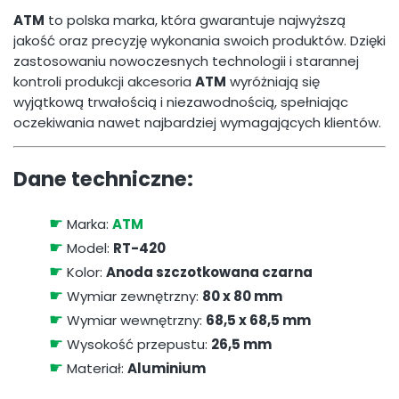
ATM
to polska marka, która gwarantuje najwyższą
jakość oraz precyzję wykonania swoich produktów. Dzięki
zastosowaniu nowoczesnych technologii i starannej
kontroli produkcji akcesoria
ATM
wyróżniają się
wyjątkową trwałością i niezawodnością, spełniając
oczekiwania nawet najbardziej wymagających klientów.
Dane techniczne:
☛
Marka:
ATM
☛
Model:
RT-420
☛
Kolor:
Anoda szczotkowana czarna
☛
Wymiar zewnętrzny:
80 x 80 mm
☛
Wymiar wewnętrzny:
68,5 x 68,5 mm
☛
Wysokość przepustu:
26,5 mm
☛
Materiał:
Aluminium