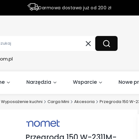
Darmowa dostawa już od 200 zł
Rabaty do 50% na wybrane produky
Wyczyść
Szukaj
om.pl
ne
Narzędzia
Wsparcie
Nowe p
Wyposażenie kuchni
Carga Mini
Akcesoria
Przegroda 150 W-2
Przegroda 150 W-2311M-