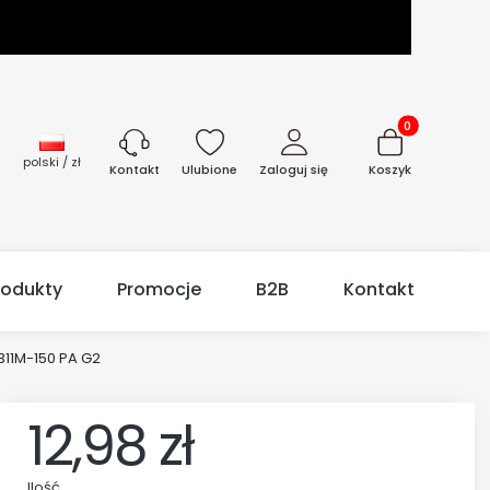
Produkty w kos
polski / zł
Ulubione
Zaloguj się
Koszyk
Kontakt
rodukty
Promocje
B2B
Kontakt
311M-150 PA G2
12,98 zł
Ilość