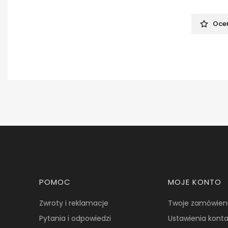
Oceń
Linki w stopce
POMOC
MOJE KONTO
Zwroty i reklamacje
Twoje zamówien
Pytania i odpowiedzi
Ustawienia kont