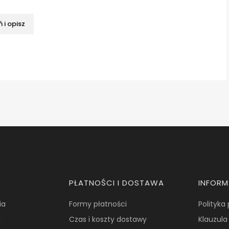
 i opisz
PŁATNOŚCI I DOSTAWA
INFOR
ia
Formy płatności
Polityka
a
Czas i koszty dostawy
Klauzula