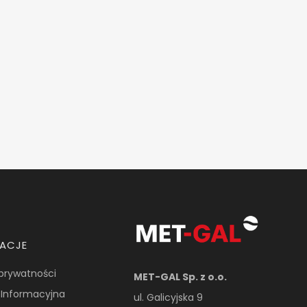
MACJE
 prywatności
MET-GAL Sp. z o.o.
 Informacyjna
ul. Galicyjska 9