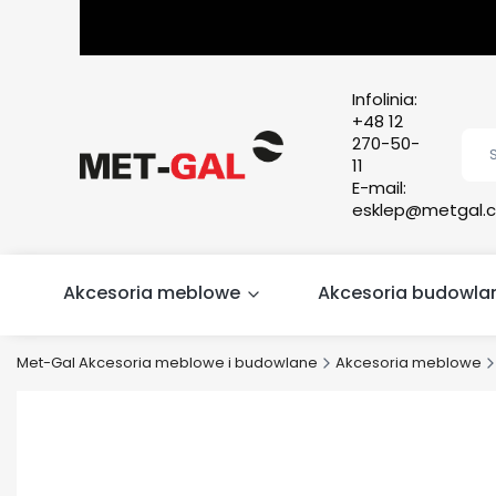
Infolinia:
+48 12
270-50-
11
E-mail:
esklep@metgal.c
Akcesoria meblowe
Akcesoria budowla
Met-Gal Akcesoria meblowe i budowlane
Akcesoria meblowe