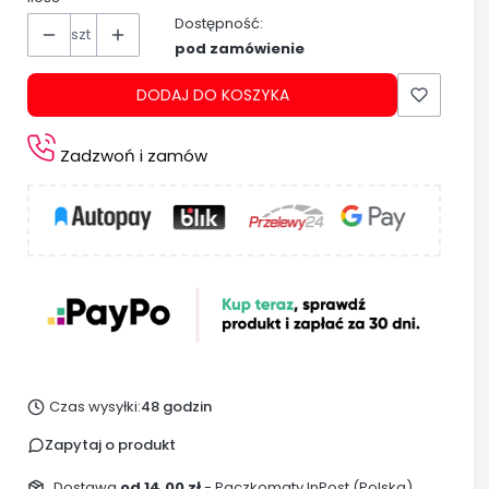
Dostępność:
szt
pod zamówienie
DODAJ DO KOSZYKA
Zadzwoń i zamów
Czas wysyłki:
48 godzin
Zapytaj o produkt
Dostawa
od 14,00 zł
- Paczkomaty InPost (Polska)