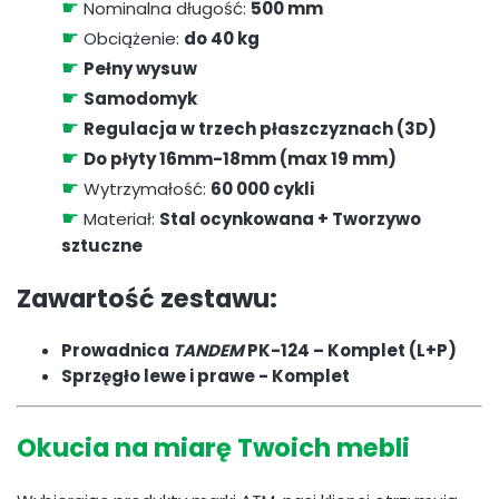
☛
Nominalna długość:
500 mm
☛
Obciążenie:
do 40 kg
☛
Pełny wysuw
☛
Samodomyk
☛
Regulacja w trzech płaszczyznach (3D)
☛
Do płyty 16mm-18mm (max 19 mm)
☛
Wytrzymałość:
60 000 cykli
☛
Materiał:
Stal ocynkowana + Tworzywo
sztuczne
Zawartość zestawu:
Prowadnica
TANDEM
PK-124 – Komplet (L+P)
Sprzęgło lewe i prawe - Komplet
Okucia na miarę Twoich mebli