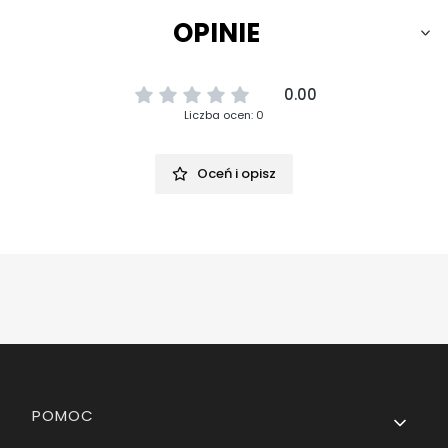
OPINIE
0.00
Liczba ocen: 0
Oceń i opisz
Linki w stopce
POMOC