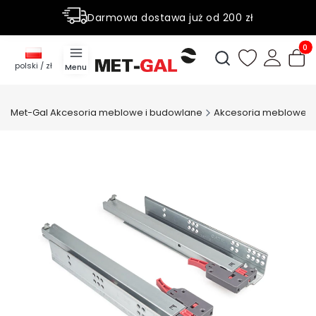
Darmowa dostawa już od 200 zł
Rabaty do 50% na wybrane produky
Produ
Otwórz wyszukiwark
polski / zł
Menu
Met-Gal Akcesoria meblowe i budowlane
Akcesoria meblowe