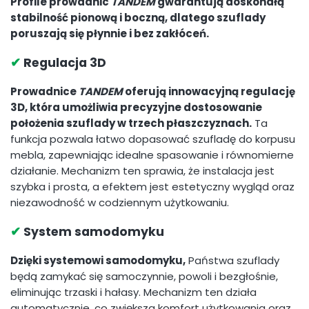
Profile prowadnic
TANDEM
gwarantują doskonałą
stabilność pionową i boczną, dlatego szuflady
poruszają się płynnie i bez zakłóceń.
✔
Regulacja 3D
Prowadnice
TANDEM
oferują innowacyjną
regulację
3D
, która umożliwia precyzyjne dostosowanie
położenia szuflady w trzech płaszczyznach.
Ta
funkcja pozwala łatwo dopasować szufladę do korpusu
mebla, zapewniając idealne spasowanie i równomierne
działanie. Mechanizm ten sprawia, że instalacja jest
szybka i prosta, a efektem jest estetyczny wygląd oraz
niezawodność w codziennym użytkowaniu.
✔
System samodomyku
Dzięki systemowi samodomyku,
Państwa szuflady
będą zamykać się samoczynnie, powoli i bezgłośnie,
eliminując trzaski i hałasy. Mechanizm ten działa
automatycznie, co zwiększa komfort użytkowania oraz