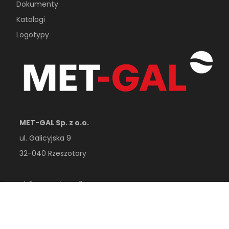
Dokumenty
Katalogi
Logotypy
MET-GAL Sp. z o.o.
ul. Galicyjska 9
32-040 Rzeszotary
ul. Przemysłowa 7
32-410 Dobczyce
woj. małopolskie