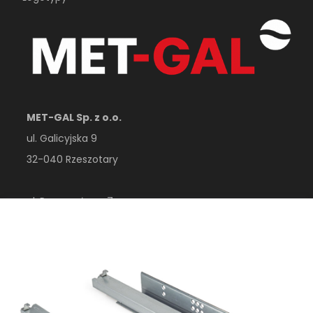
MET-GAL Sp. z o.o.
ul. Galicyjska 9
32-040 Rzeszotary
ul. Przemysłowa 7
32-410 Dobczyce
woj. małopolskie
Polska
esklep@metgal.com.pl