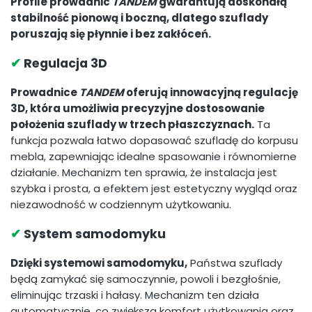
Profile prowadnic
TANDEM
gwarantują doskonałą
stabilność pionową i boczną, dlatego szuflady
poruszają się płynnie i bez zakłóceń.
✔
Regulacja 3D
Prowadnice
TANDEM
oferują innowacyjną
regulację
3D
, która umożliwia precyzyjne dostosowanie
położenia szuflady w trzech płaszczyznach.
Ta
funkcja pozwala łatwo dopasować szufladę do korpusu
mebla, zapewniając idealne spasowanie i równomierne
działanie. Mechanizm ten sprawia, że instalacja jest
szybka i prosta, a efektem jest estetyczny wygląd oraz
niezawodność w codziennym użytkowaniu.
✔
System samodomyku
Dzięki systemowi samodomyku,
Państwa szuflady
będą zamykać się samoczynnie, powoli i bezgłośnie,
eliminując trzaski i hałasy. Mechanizm ten działa
automatycznie, co zwiększa komfort użytkowania oraz