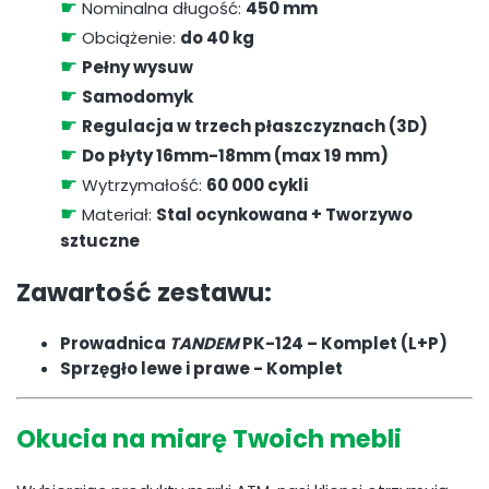
☛
Nominalna długość:
450 mm
☛
Obciążenie:
do 40 kg
☛
Pełny wysuw
☛
Samodomyk
☛
Regulacja w trzech płaszczyznach (3D)
☛
Do płyty 16mm-18mm (max 19 mm)
☛
Wytrzymałość:
60 000 cykli
☛
Materiał:
Stal ocynkowana + Tworzywo
sztuczne
Zawartość zestawu:
Prowadnica
TANDEM
PK-124 – Komplet (L+P)
Sprzęgło lewe i prawe - Komplet
Okucia na miarę Twoich mebli