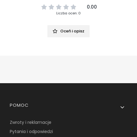
0.00
Liczba ocen: 0
Oceń i opisz
Linki w stopce
POMOC
Zwroty i reklamacje
Pytania i odpowiedzi