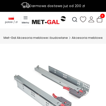
Darmowa dostawa już od 200 zł
Rabaty do 50% na wybrane produky
Produ
Otwórz wyszukiwark
polski / zł
Menu
Met-Gal Akcesoria meblowe i budowlane
Akcesoria meblowe