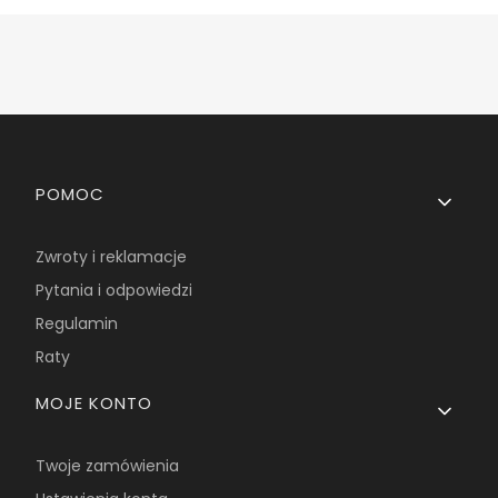
Linki w stopce
POMOC
Zwroty i reklamacje
Pytania i odpowiedzi
Regulamin
Raty
MOJE KONTO
Twoje zamówienia