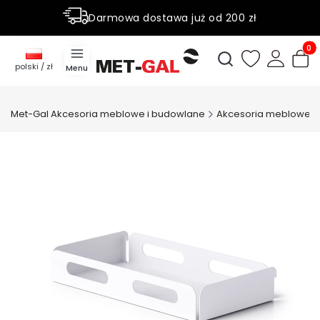
Darmowa dostawa już od 200 zł
Rabaty do 50% na wybrane produky
Produ
Otwórz wyszukiwark
polski / zł
Menu
Met-Gal Akcesoria meblowe i budowlane
Akcesoria meblowe