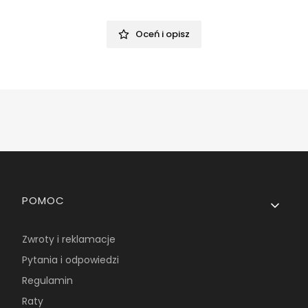
Oceń i opisz
Linki w stopce
POMOC
Zwroty i reklamacje
Pytania i odpowiedzi
Regulamin
Raty