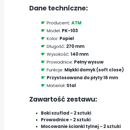
Dane techniczne:
☛
Producent:
ATM
☛
Model:
PK-103
☛
Kolor:
Popiel
☛
Długość:
270 mm
☛
Wysokość:
140 mm
☛
Prowadnice:
Pełny wysuw
☛
Funkcje:
Miękki domyk (soft close)
☛
Przystosowana do płyty 16 mm
☛
Materiał:
Stal
Zawartość zestawu:
Boki szuflad - 2 sztuki
Prowadnice - 2 sztuki
Mocowanie ścianki tylnej - 2 sztuki