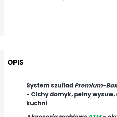
OPIS
System szuflad
Premium-Box
- Cichy domyk, pełny wysuw, 
kuchni
Akcesoria meblowe
ATM
- ok