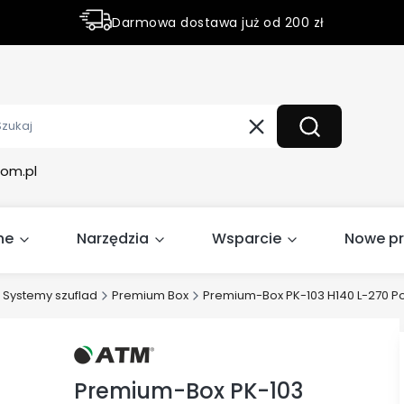
Darmowa dostawa już od 200 zł
Rabaty do 50% na wybrane produky
Wyczyść
Szukaj
om.pl
ne
Narzędzia
Wsparcie
Nowe p
Systemy szuflad
Premium Box
Premium-Box PK-103 H140 L-270 Po
Premium-Box PK-103