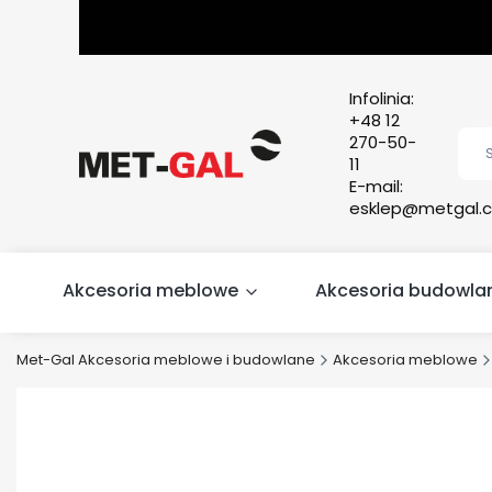
Infolinia:
+48 12
270-50-
11
E-mail:
esklep@metgal.c
Akcesoria meblowe
Akcesoria budowla
Met-Gal Akcesoria meblowe i budowlane
Akcesoria meblowe