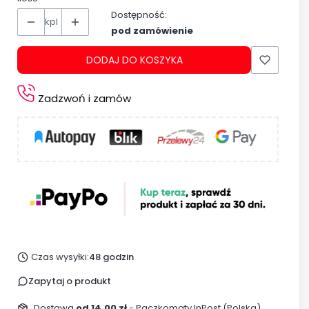
Dostępność:
kpl
pod zamówienie
DODAJ DO KOSZYKA
Zadzwoń i zamów
Czas wysyłki:
48 godzin
Zapytaj o produkt
Dostawa
od 14,00 zł
- Paczkomaty InPost (Polska)