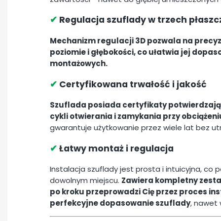
✔
Regulacja szuflady w trzech płasz
Mechanizm regulacji 3D pozwala na precyzy
poziomie i głębokości, co ułatwia jej dop
montażowych.
✔
Certyfikowana trwałość i jakość
Szuflada posiada certyfikaty potwierdzają
cykli otwierania i zamykania przy obciążeni
gwarantuje użytkowanie przez wiele lat bez utra
✔
Łatwy montaż i regulacja
Instalacja szuflady jest prosta i intuicyjna, c
dowolnym miejscu.
Zawiera kompletny zesta
po kroku przeprowadzi Cię przez proces ins
perfekcyjne dopasowanie szuflady
, nawet 