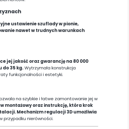
czyznach
jne ustawienie szuflady w pionie,
asowanie nawet w trudnych warunkach
ce jej jakość oraz gwarancję na 80 000
u do 35 kg.
Wytrzymała konstrukcja
ty funkcjonalności i estetyki.
o pozwala na szybkie i łatwe zamontowanie jej w
w montażowy oraz instrukcję, która krok
talacji. Mechanizm regulacji 3D umożliwia
w przypadku nierówności.