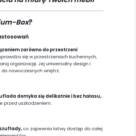
ium-Box
?
astosowań
ązaniem zarówno do przestrzeni
sprawdza się w przestrzeniach kuchennych,
ną organizację. Jej uniwersalny design i
m do nowoczesnych wnętrz.
flada domyka się delikatnie i bez hałasu,
le przed uszkodzeniem.
szuflady,
co zapewnia łatwy dostęp do całej
 elementów.