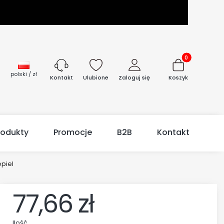
Produkty w kos
polski / zł
Ulubione
Zaloguj się
Koszyk
Kontakt
rodukty
Promocje
B2B
Kontakt
piel
77,66 zł
Ilość