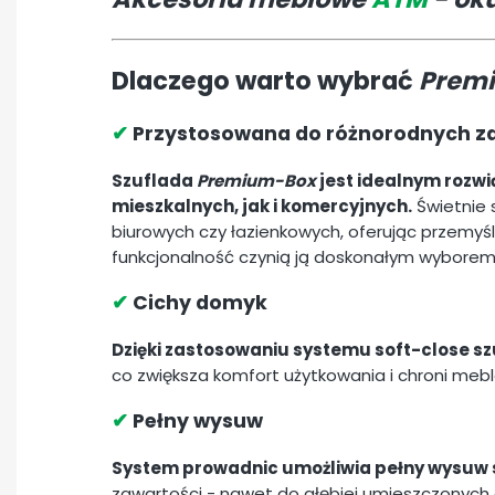
Dlaczego warto wybrać
Prem
✔
Przystosowana do różnorodnych z
Szuflada
Premium-Box
jest idealnym rozwi
mieszkalnych, jak i komercyjnych.
Świetnie 
biurowych czy łazienkowych, oferując przemyśla
funkcjonalność czynią ją doskonałym wybore
✔
Cichy domyk
Dzięki zastosowaniu systemu soft-close szu
co zwiększa komfort użytkowania i chroni meb
✔
Pełny wysuw
System prowadnic umożliwia pełny wysuw 
zawartości - nawet do głębiej umieszczonych