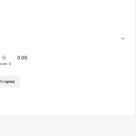
0.00
ocen: 0
 i opisz