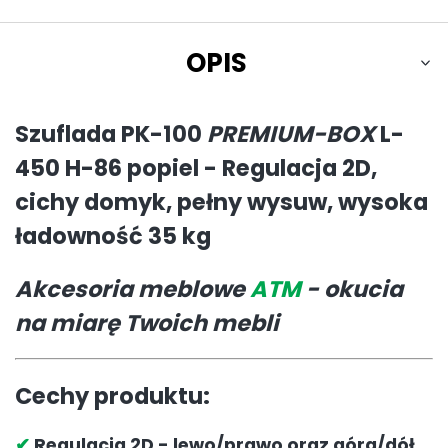
OPIS
Szuflada PK-100
PREMIUM-BOX
L-
450 H-86 popiel - Regulacja 2D,
cichy domyk, pełny wysuw, wysoka
ładowność 35 kg
Akcesoria meblowe
ATM
- okucia
na miarę Twoich mebli
Cechy produktu:
✔
Regulacja 2D - lewo/prawo oraz góra/dół