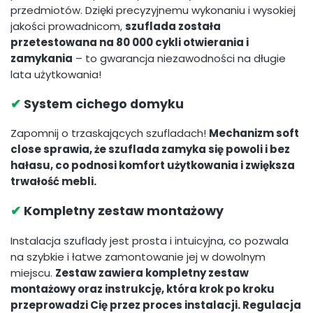
przedmiotów. Dzięki precyzyjnemu wykonaniu i wysokiej
jakości prowadnicom,
szuflada została
przetestowana na 80 000 cykli otwierania i
zamykania
– to gwarancja niezawodności na długie
lata użytkowania!
✔
System cichego domyku
Zapomnij o trzaskających szufladach!
Mechanizm soft
close sprawia, że szuflada zamyka się powoli i bez
hałasu, co podnosi komfort użytkowania i zwiększa
trwałość mebli.
✔
Kompletny zestaw montażowy
Instalacja szuflady jest prosta i intuicyjna, co pozwala
na szybkie i łatwe zamontowanie jej w dowolnym
miejscu.
Zestaw zawiera kompletny zestaw
montażowy oraz instrukcję, która krok po kroku
przeprowadzi Cię przez proces instalacji. Regulacja