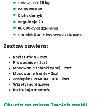
☛
Ładowność:
35 kg
☛
Pełny wysuw
☛
Cichy domyk
☛
Regulacja 2D
☛
80 000 cykli działania
☛
Materiał:
Stal + tworzywo sztuczne
Zestaw zawiera:
Boki szuflad - 2szt
Prowadnice - 2szt
Mocowanie ścianki tylnej - 2szt
Mocowanie fronty - 2szt
Zaślepka PREMIUM-BOX - 2szt
Wkręty montażowe
Instrukcja montażu
Okucia na miarę Twoich mebli