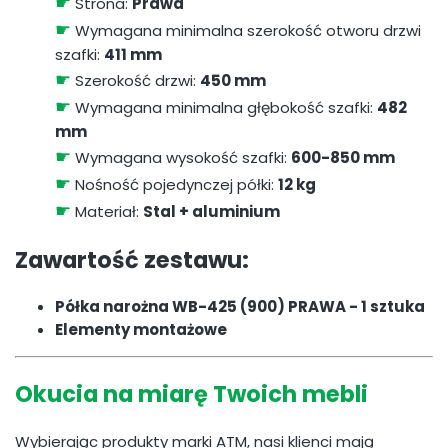
☛
Strona:
Prawa
☛
Wymagana minimalna szerokość otworu drzwi
szafki:
411 mm
☛
Szerokość drzwi:
450 mm
☛
Wymagana minimalna głębokość szafki:
482
mm
☛
Wymagana wysokość szafki:
600-850 mm
☛
Nośność pojedynczej półki:
12 kg
☛
Materiał:
Stal + aluminium
Zawartość zestawu:
Półka narożna WB-425 (900) PRAWA - 1 sztuka
Elementy montażowe
Okucia na miarę Twoich mebli
Wybierając produkty marki ATM, nasi klienci mają