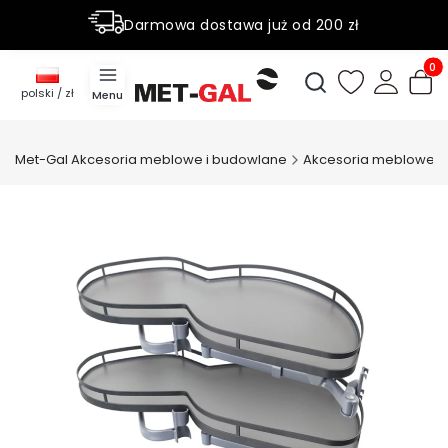
Darmowa dostawa już od 200 zł
Rabaty do 50% na wybrane produky
Produ
Otwórz wyszukiwark
polski / zł
Menu
Met-Gal Akcesoria meblowe i budowlane
Akcesoria meblowe