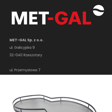
MET-GAL Sp. z o.o.
ul. Galicyjska 9
32-040 Rzeszotary
ul. Przemysłowa 7
32-410 Dobczyce
woj. małopolskie
Polska
esklep@metgal.com.pl