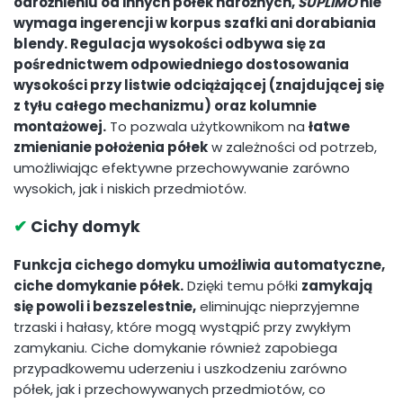
odróżnieniu od innych półek narożnych,
SUPLIMO
nie
wymaga ingerencji w korpus szafki ani dorabiania
blendy. Regulacja wysokości odbywa się za
pośrednictwem odpowiedniego dostosowania
wysokości przy listwie odciążającej (znajdującej się
z tyłu całego mechanizmu) oraz kolumnie
montażowej.
To pozwala użytkownikom na
łatwe
zmienianie położenia półek
w zależności od potrzeb,
umożliwiając efektywne przechowywanie zarówno
wysokich, jak i niskich przedmiotów.
✔
Cichy domyk
Funkcja cichego domyku umożliwia automatyczne,
ciche domykanie półek.
Dzięki temu półki
zamykają
się powoli i bezszelestnie,
eliminując nieprzyjemne
trzaski i hałasy, które mogą wystąpić przy zwykłym
zamykaniu. Ciche domykanie również zapobiega
przypadkowemu uderzeniu i uszkodzeniu zarówno
półek, jak i przechowywanych przedmiotów, co