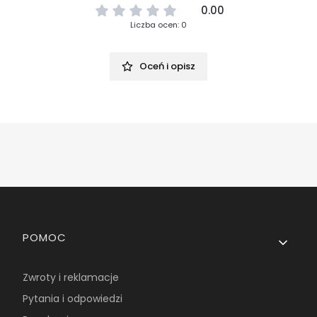
0.00
Liczba ocen: 0
Oceń i opisz
Linki w stopce
POMOC
Zwroty i reklamacje
Pytania i odpowiedzi